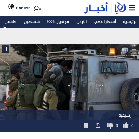
English
الرئيسية
أسعار الذهب
الأردن
مونديال 2026
فلسطين
طقس
1
ارشيفية
0
0