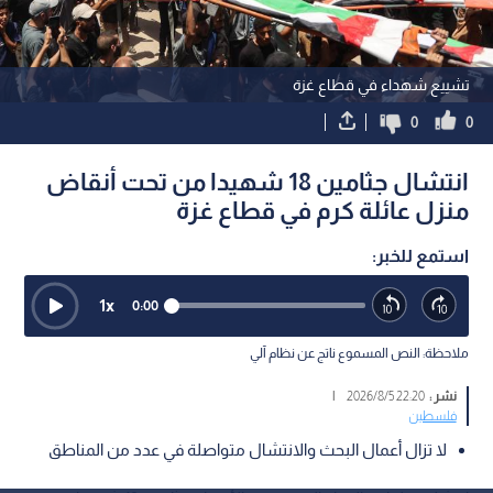
تشييع شهداء في قطاع غزة
0
0
انتشال جثامين 18 شهيدا من تحت أنقاض
منزل عائلة كرم في قطاع غزة
استمع للخبر:
1
x
0:00
ملاحظة: النص المسموع ناتج عن نظام آلي
نشر :
22:20 2026/8/5
|
فلسطين
لا تزال أعمال البحث والانتشال متواصلة في عدد من المناطق