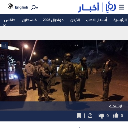
English
الرئيسية
أسعار الذهب
الأردن
مونديال 2026
فلسطين
طقس
1
ارشيفية
0
0