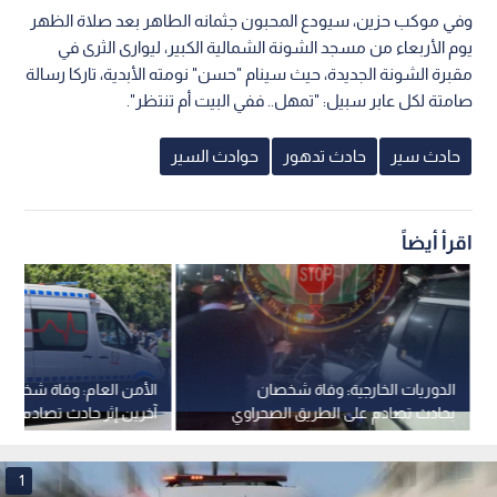
وفي موكب حزين، سيودع المحبون جثمانه الطاهر بعد صلاة الظهر
يوم الأربعاء من مسجد الشونة الشمالية الكبير، ليوارى الثرى في
مقبرة الشونة الجديدة، حيث سينام "حسن" نومته الأبدية، تاركا رسالة
صامتة لكل عابر سبيل: "تمهل.. ففي البيت أم تنتظر".
حادث سير
حادث تدهور
حوادث السير
اقرأ أيضاً
الدوريات الخارجية: وفاة شخصان
بحادث تصادم على الطريق الصحراوي
مركبة بمحافظة المفرق -ف
1