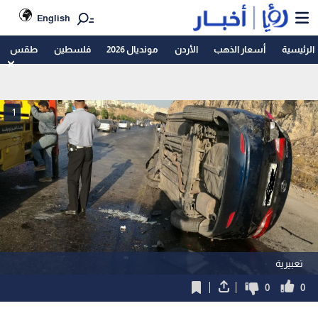
English
الرئيسية
أسعار الذهب
الأردن
مونديال 2026
فلسطين
طقس
1
تعبيرية
0
0