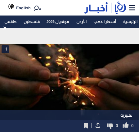
English
الرئيسية
أسعار الذهب
الأردن
مونديال 2026
فلسطين
طقس
1
تعبيرية
0
0