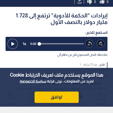
0
0
إيرادات "الحكمة للأدوية" ترتفع إلى 1.728
مليار دولار بالنصف الأول
استمع للخبر:
1
x
0:00
ملاحظة: النص المسموع ناتج عن نظام آلي
نشر :
منذ 13 ساعة
|
الأردن
هذا الموقع يستخدم ملف تعريف الارتباط Cookie
إيرادات الـمجموعة ترتفع بنسبة 4% لتبلغ 1.728 مليار دولار
لمزيد من المعلومات ، يرجى قراءة
سياسة الخصوصية
مدفوعة بأداء الأدوية ذات العلامة التجارية.
الـشركة تؤكد توقعاتها للنمو الـسنوي وتواصل إعادة شراء
الأسهم بقيمة 250 مليون دولار.
اوافق
الرئيسية
عواجل
المباشر
أحدث الأخبار
الأكثر شيوعًا
أعلنت شركة "حكمة فارماسيوتيكلز بي. إل. سي." (الحكمة)،
المجموعة الدوائية متعددة الجنسيات، عن نتائجها المالية الـمرحلية