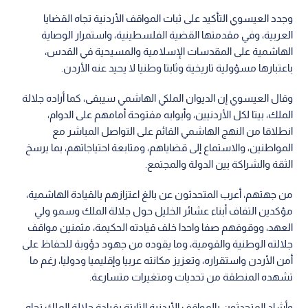
وجدد العيسوي التأكيد على ثبات المواقف الأردنية تجاه القضايا
العربية، وفي مقدمتها القضية الفلسطينية، واستمرار الوصاية
الهاشمية على المقدسات الإسلامية والمسيحية في القدس،
باعتبارها مسؤولية تاريخية وثابتا وطنيا لا يحيد عنه الأردن.
وقال العيسوي إن الديوان الملكي الهاشمي سيبقى، كما أراده جلالة
الملك، بيتا لكل الأردنيين، وأبوابه مفتوحة أمامهم على الدوام،
انطلاقا من النهج الهاشمي القائم على التواصل المباشر مع
المواطنين، والاستماع إلى قضاياهم، ومتابعة احتياجاتهم، بما يرسخ
الثقة والشراكة بين الدولة والمجتمع.
من جهتهم، أعرب المتحدثون عن بالغ اعتزازهم بالقيادة الهاشمية،
مؤكدين التفاف أبناء عشائر الخليل حول جلالة الملك وسمو ولي
العهد، ووقوفهم صفا واحدا خلف قيادته الحكيمة، مثمنين مواقف
جلالته الوطنية والقومية، وما يقوده من جهود دؤوبة للحفاظ على
أمن الأردن واستقراره، وتعزيز مكانته عربيا وإقليميا ودوليا، رغم ما
تشهده المنطقة من تحديات ومتغيرات متسارعة.
وأشاد المتحدثون بالمواقف الأردنية الثابتة بقيادة جلالة الملك تجاه