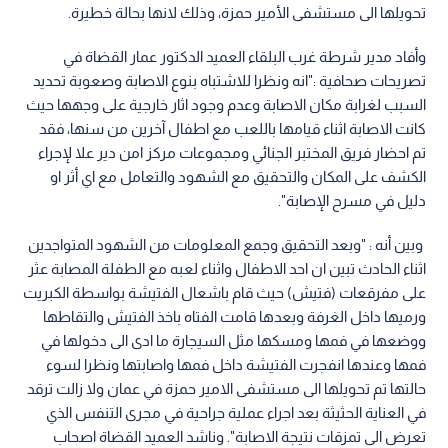
تحويلها الى مستشفى الأمير حمزة، وذلك لانها بحالة خطيرة.
وأفاد مدير شرطة غرب البلقاء العميد الدكتور عمار القضاة في
تصريحات صحافية :"انه ونظرا للاشتباه بنوع الاصابة وصعوبة تحديد
السبب لغرابة مكان الاصابة وعدم وجود اثار خارجية على وجهها حيث
كانت الاصابة اثناء قيامها باللعب مع اطفال آخرين من سنها، فقد
تم احضار فريق المختبر الجنائي ومجموعات مركز امن دير علا لإجراء
الكشف على المكان والتحقيق مع الشهود والتعامل مع اي أثر او
دليل في مسرح الإصابة".
وبين أنه : "وبعد التحقيق وجمع المعلومات من الشهود المتواجدين
اثناء الحادث تبين ان احد الاطفال واثناء لعبه مع الطفلة المصابة عثر
على مفرقعات (فتيش) حيث قام باشعال الفتيشة بواسطة الكبريت
ورميها داخل الغرفة وبعدها قامت الفتاه باخذ الفتيش والتقاطها
ووضعها في فمها ومسكها مثل السيجارة ما ادى الى دخولها في
فمها وعندها انفجرت الفتيشة داخل فمها واصابتها ونظرا لسوء
حالتها تم تحويلها الى مستشفى الامير حمزة في عمان ولا زالت ترقد
في العناية الحثيثة بعد اجراء عملية جراحية في مجرى التنفس الذي
تعرض الى تمزقات نتيجة الاصابة". وناشد العميد القضاة اصحاب