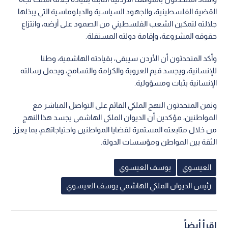
القضية الفلسطينية، والجهود السياسية والدبلوماسية التي يبذلها
جلالته لتمكين الشعب الفلسطيني من الصمود على أرضه، وانتزاع
حقوقه المشروعة، وإقامة دولته المستقلة.
وأكد المتحدثون أن الأردن سيبقى، بقيادته الهاشمية، وطنا
للإنسانية، ويجسد قيم العروبة والكرامة والتسامح، ويحمل رسالته
الإنسانية بثبات ومسؤولية.
وثمن المتحدثون النهج الملكي القائم على التواصل المباشر مع
المواطنين، مؤكدين أن الديوان الملكي الهاشمي يجسد هذا النهج
من خلال متابعته المستمرة لقضايا المواطنين واحتياجاتهم، بما يعزز
الثقة بين المواطن ومؤسسات الدولة.
العيسوي
يوسف العيسوي
رئيس الديوان الملكي الهاشمي يوسف العيسوي
اقرأ أيضاً