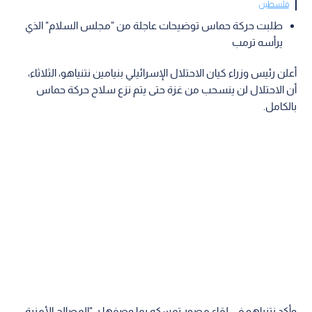
فلسطين
طلبت حركة حماس توضيحات عاجلة من "مجلس السلام" الذي
يرأسه ترمب
أعلن رئيس وزراء كيان الاحتلال الإسرائيلي بنيامين نتنياهو، الثلاثاء،
أن الاحتلال لن ينسحب من غزة حتى يتم نزع سلاح حركة حماس
بالكامل.
وأكد نتنياهو في لقاء مصور تمسكه بما وصفها بـ "المصالح الأمنية