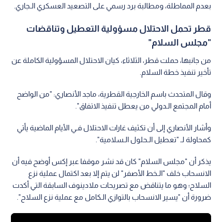
بعدم المماطلة، ومطالبة برد رسمي على التصعيد العسكري الـجاري.
قطر تحمل الاحتلال مسؤولية التعطيل وتناقضات
"مجلس السلام"
من جانبها، حملت قطر، الثلاثاء، كيان الاحتلال المسؤولية الكاملة عن
تأخير تنفيذ خطة السلام.
وقال المتحدث باسم الخارجية القطرية، ماجد الأنصاري: "من الواضح
أمام المجتمع الـدولي من يعطل تنفيذ الاتفاق".
وأشار الأنصاري إلى أن تكثيف غارات الاحتلال فـي الأيام الماضية يأتي
كمحاولة لـ "تعطيل الـحلول الـسلامية".
يذكر أن "مجلس السلام" كان قد نشر موقفا عبر إكس أوضح فيه أن
الانسحاب خلف "الـخط الأصفر" لن يتم إلا بعد اكتمال عملية نزع
السلاح؛ وهو ما يتناقض مع تصريحات ملادينوف السابقة التي أكدت
ضرورة أن "يسير الانسحاب بالتوازي الـكامل مع عملية نزع السلاح".