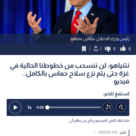
رئيس وزراء الاحتلال بنيامين نتنياهو
0
0
نتنياهو: لن ننسحب من خطوطنا الحالية في
غزة حتى يتم نزع سلاح حماس بالكامل..
فيديو
استمع للخبر:
1
x
0:00
ملاحظة: النص المسموع ناتج عن نظام آلي
نشر :
3:43 2026/8/5
|