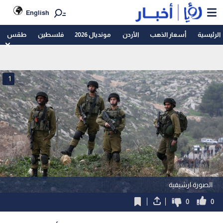
English
الرئيسية
أسعار الذهب
الأردن
مونديال 2026
فلسطين
طقس
1
الصورة ارشيفية
0
0