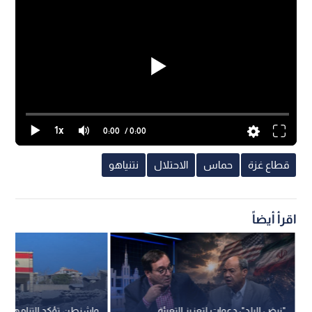
1x
0:00
/ 0:00
قطاع غزة
حماس
الاحتلال
نتنياهو
اقرأ أيضاً
"نبض البلد": دعوات لتعزيز التعبئة
واشنطن تؤكد التزامها بإ