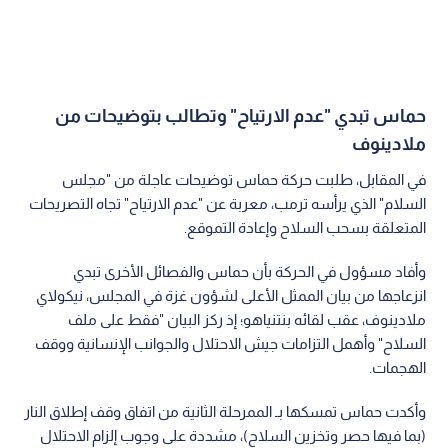
حماس تبدي "عدم الارتياح" وتطالب بتوضيحات من
ملادينوف
في المقابل، طلبت حركة حماس توضيحات عاجلة من "مجلس
السلام" الذي يرأسه ترمب، معربة عن "عدم الارتياح" تجاه التصريحات
المتعلقة بسحب السلاح وإعادة التموقع.
وأفاد مسؤول في الحركة بأن حماس والفصائل الأخرى تبدي
انزعاجها من بيان الممثل الأعلى لشؤون غزة في المجلس، نيكولاي
ملادينوف، عقب لقائه بنتنياهو؛ إذ ركز البيان "فقط على ملف
السلاح" وأهمل التزامات جيش الاحتلال والجوانب الإنسانية ووقف
الهجمات.
وأكدت حماس تمسكها بـ الممرحلة الثانية من اتفاق وقف إطلاق النار
(بما فيها حصر وتخزين السلاح)، مشددة على وجوب إلزام الاحتلال