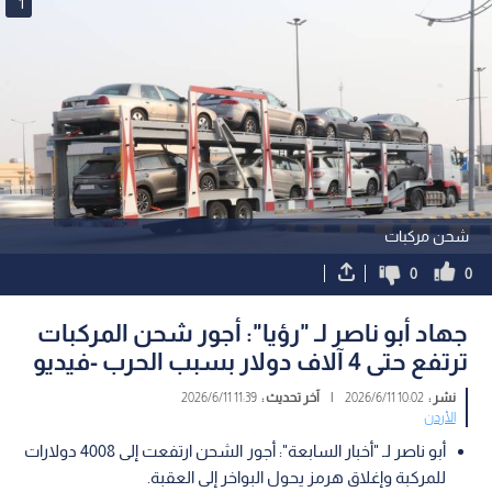
1
شحن مركبات
0
0
جهاد أبو ناصر لـ "رؤيا": أجور شحن المركبات
ترتفع حتى 4 آلاف دولار بسبب الحرب -فيديو
نشر :
10:02 2026/6/11
|
آخر تحديث :
11:39 2026/6/11
الأردن
أبو ناصر لـ "أخبار السابعة": أجور الشحن ارتفعت إلى 4008 دولارات
للمركبة وإغلاق هرمز يحول البواخر إلى العقبة.