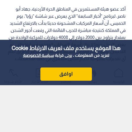
أكد عضو هيئة المستثمرين في المناطق الحرة الأردنية، جهاد أبو
ناصر، لبرنامج "أخبار السابعة" الذي يعرض عبر شاشة "رؤيا"، يوم
الخميس، أن أسعار المركبات المشحونة حديثا بدأت بالارتفاع الشديد
في المملكة كنتيجة مباشرة للحرب القائمة التي رفعت أجور الشحن
بمقدار يتراوح بين 2000 دولار إلى 4008 دولارات للمركبة الواحدة من
بعض الدول، بينما لا تزال أسعار السيارات الموجودة سابقا والتي تم
هذا الموقع يستخدم ملف تعريف الارتباط Cookie
التخليص عليها العام الماضي مستقرة تماما، مما يقطع الطريق أمام
لمزيد من المعلومات ، يرجى قراءة
سياسة الخصوصية
أي تقديرات عشوائية لحجم التباين السعري في كافة المحافظات.
اوافق
الرئيسية
عواجل
المباشر
أحدث الأخبار
الأكثر شيوعًا