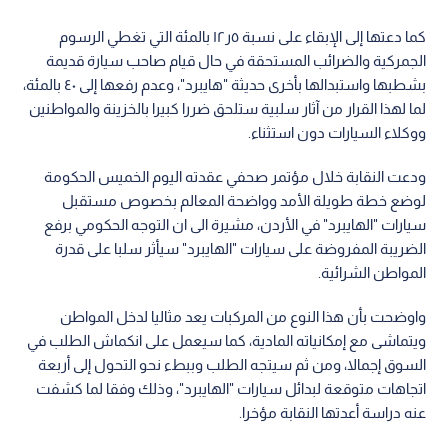
كما دعتها إلى الإبقاء على نسبة ٥ر١٢ بالمئة التي تغطي الرسوم
الجمركية والضرائب المستحقة في حال قيام صاحب سيارة قديمة
بشطبها واستبدالها بأخرى حديثة "هايبرد"، وعدم رفعها إلى ٤٠ بالمئة،
لما لهذا القرار من آثار سلبية ستلحق ضررا كبيرا بالخزينة والمواطنين
ووكلاء السيارات دون استثناء.
ودعت النقابة خلال مؤتمر صحفي عقدته اليوم الخميس الحكومة
لوضع خطة طويلة الأمد وواضحة المعالم بخصوص مستقبل
سيارات "الهايبرد" في الأردن، مشيرة الى ان التوجه الحكومي برفع
الضريبة المفروضة على سيارات "الهايبرد" سيأثر سلبا على قدرة
المواطن الشرائية.
واوضحت بأن هذا النوع من المركبات يعد مثاليا لدخل المواطن
ويتماشى مع إمكانياته المادية، كما سيعمل على انكماش الطلب في
السوق إجمالا، ومن ثم سيتجه الطلب وببطء نحو التحول إلى أربعة
اتجاهات متوقعة لبدائل سيارات "الهايبرد"، وذلك وفقا لما كشفت
عنه دراسة أعدتها النقابة مؤخرا.