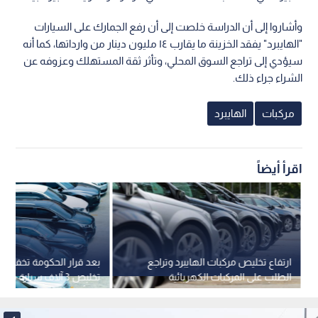
وأشاروا إلى أن الدراسة خلصت إلى أن رفع الجمارك على السيارات
"الهايبرد" يفقد الخزينة ما يقارب ١٤ مليون دينار من وارداتها، كما أنه
سيؤدي إلى تراجع السوق المحلي، وتأثر ثقة المستهلك وعزوفه عن
الشراء جراء ذلك.
مركبات
الهايبرد
اقرأ أيضاً
ارتفاع تخليص مركبات الهايبرد وتراجع
بعد قرار الحكومة تخفيض 
الطلب على المركبات الكهربائية
تخليص 3 آلاف سيارة من
والديزل بالنصف الأول من 2025
في أسبوع واحد