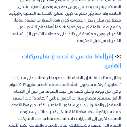
المملكة ويتم تجديدها في ورش صغيرة، وتغيير أجهزة الشحن
الخاصة بها، مما يثير مخاوف كبيرة تتعلق بالسلامة الصحية والبيئية،
فضلا عن تقليل دخل الحكومة كون هذه السيارات معفاة تماما،
وتدفع صفر بالمئة كرسوم جمركية، كما أنها تحتاج للشحن من
الكهرباء، وهي معتمدة في ذلك على محطات الشحن التي تستمد
الكهرباء من قبل الحكومة.
إقرأ أيضا: ملحس: لا تجديد لإعفاء مركبات
الهايبرد
وقال ممثلو النقابة إن الاتجاه الثالث هو بقاء الطلب على سيارات
"الهايبرد"، ولكنه سيكون للفئة المستعملة الأقدم بفارق ٣-٥ أعوام،
وهي أقل جودة وأعلى كلفة من حيث الصيانة، في حين أن الاتجاه
الرابع سيتعلق بقطاع سيارات الدفع الرباعي "الهايبرد" ذات السعر
المعقول والمقبول، والذي سيكون المتضرر الأكبر من هذا التوجه؛
حيث سترتفع أسعار هذه الفئة بشكل كبير، وبالتالي سيتوجه
المستهلكون إلى السيارات ذات السبعة مقاعد ذات المحركات
الكبيرة التي تتصف بالاستهلاك العالي للوقود والتلويث الكبير للبيئة.