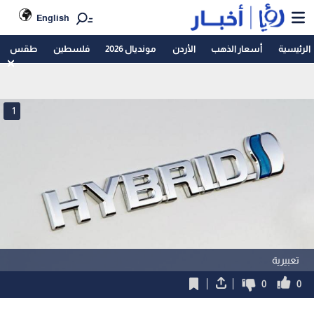
English
الرئيسية
أسعار الذهب
الأردن
مونديال 2026
فلسطين
طقس
1
تعبيرية
0
0