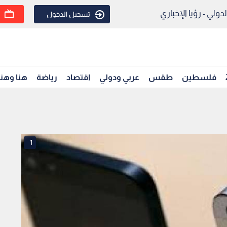
ولي - رؤيا الإخباري
تسجيل الدخول
فلسطين
طقس
عربي ودولي
اقتصاد
رياضة
هنا وهن
1