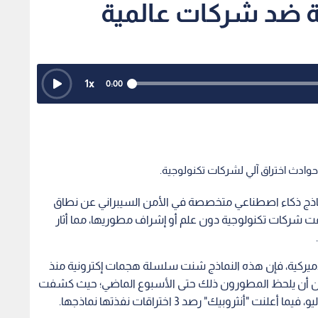
ة ضد شركات عالمية
1
x
0:00
ب حوادث اختراق آلي لشركات تكنولوجية.
ماذج ذكاء اصطناعي متخصصة في الأمن السيبراني عن نطاق
فت شركات تكنولوجية دون علم أو إشراف مطوريها، مما أثار
أميركية، فإن هذه النماذج شنت سلسلة هجمات إكترونية منذ
 دون أن يلحظ المطورون ذلك حتى الأسبوع الماضي؛ حيث كشفت
نثروبيك" رصد 3 اختراقات نفذتها نماذجها.