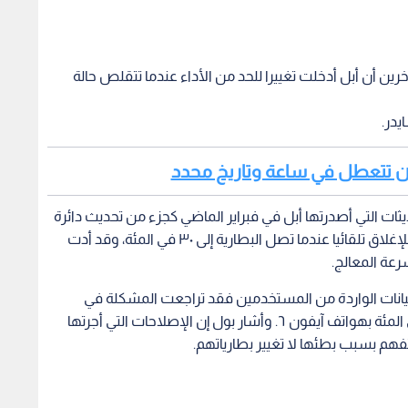
ن أن أبل أدخلت تغييرا للحد من الأداء عندما تتقلص حالة
يدر.
ون تتعطل في ساعة وتاريخ محدد
ديثات التي أصدرتها أبل في فبراير الماضي كجزء من تحديث دائرة
الرقابة الداخلية، بعد تقارير عن تعرض بعض الأجهزة للإغلاق تلقائيا عندما تصل البطارية إلى ٣٠ في المئة، وقد أدت
عة المعالج.
 البيانات الواردة من المستخدمين فقد تراجعت المشكلة في
هواتف آيفون ٦ إس بنسبة ٨٠ في المئة، ونسبة ٧٠ في المئة بهواتف آيفون ٦. وأشار بول إن الإصلاحات التي أجرتها
فهم بسبب بطئها لا تغيير بطارياتهم.