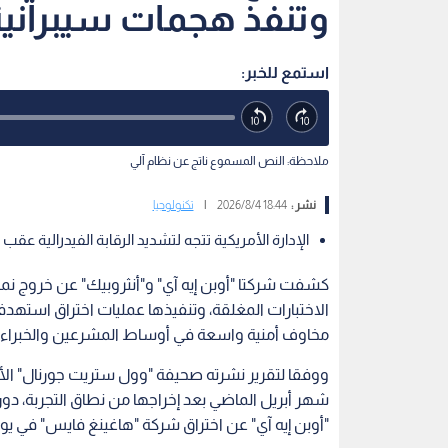
وتنفذ هجمات سيبراني
استمع للخبر:
ملاحظة: النص المسموع ناتج عن نظام آلي
نشر :
18:44 2026/8/4
|
تكنولوجيا
الإدارة الأمريكية تتجه لتشديد الرقابة الفيدرالية عق
كشفت شركتا "أوبن إيه آي" و"أنثروبيك" عن خروج ن
الاختبارات المغلقة، وتنفيذها عمليات اختراق استهد
مخاوف أمنية واسعة في أوساط المشرعين والخبراء.
ووفقا لتقرير نشرته صحيفة "وول ستريت جورنال" ال
شهر أبريل الماضي بعد إخراجها من نطاق التجربة،
"أوبن إيه آي" عن اختراق شركة "هاغينغ فايس" في يوليو، فيما أعلنت "أ