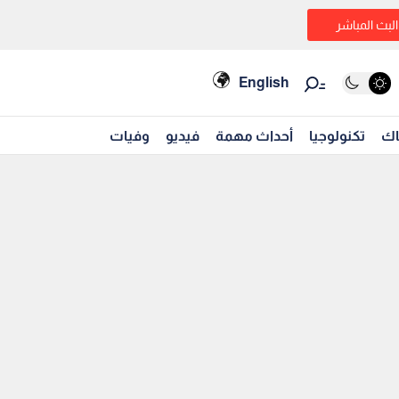
البث المباشر
English
اك
تكنولوجيا
أحداث مهمة
فيديو
وفيات