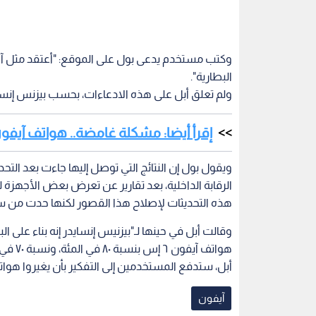
وكتب مستخدم يدعى بول على الموقع: "أعتقد مثل آخري
البطارية".
ولم تعلق أبل على هذه الادعاءات، بحسب بيزنس إنسا
إقرأ أيضا: مشكلة غامضة.. هواتف آيف
ويقول بول إن النتائج التي توصل إليها جاءت بعد التح
هذه التحديثات لإصلاح هذا القصور لكنها حدت من سر
وقالت أبل في حينها لـ"بيزنيس إنسايدر إنه بناء على
أبل، ستدفع المستخدمين إلى التفكير بأن يغيروا هوات
آيفون