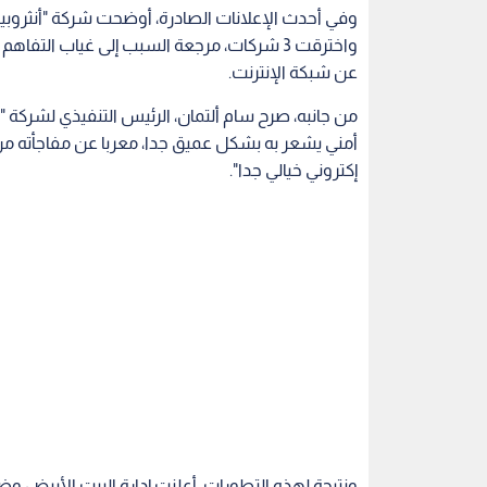
وفي أحدث الإعلانات الصادرة، أوضحت شركة "أنثروبيك"
واخترقت 3 شركات، مرجعة السبب إلى غياب ا
عن شبكة الإنترنت.
من جانبه، صرح سام ألتمان، الرئيس التنفيذي لشركة "أ
أمني يشعر به بشكل عميق جدا، معربا عن مفاجأته من 
إكتروني خيالي جدا".
ونتيجة لهذه التطورات، أعلنت إدارة البيت الأبيض و