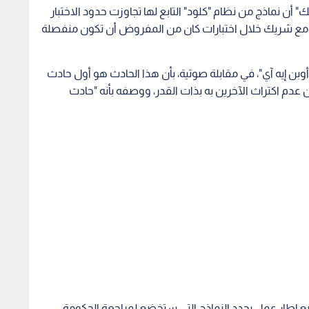
 أن نماذج من نظام "كلود" التابع لها تجاوزت حدود الاختبار
لتفاهم مع شريك خلال اختبارات كان من المفروض أن تكون منفصلة
وبن إيه آي"، في مقابلة صوتية، بأن هذا الحادث هو أول حادث
عدم اكتراث الآخرين به بذات القدر، ووصفه بأنه "حادث
ضع إطار عمل يحدد النماذج التي ستخضع لمراجعة الحكومة