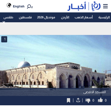
English
الرئيسية
أسعار الذهب
الأردن
مونديال 2026
فلسطين
طقس
1
المسجد الاقصى
0
0