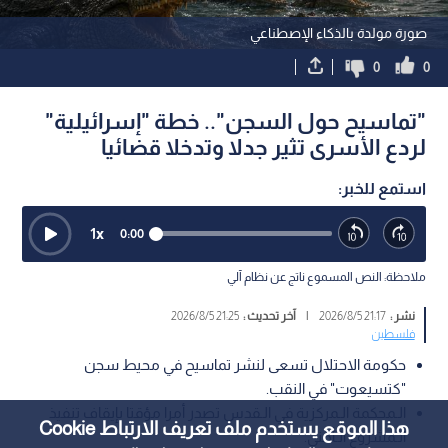
صورة مولدة بالذكاء الإصطناعي
0
0
"تماسيح حول السجن".. خطة "إسرائيلية"
لردع الأسرى تثير جدلا وتدخلا قضائيا
استمع للخبر:
1
x
0:00
ملاحظة: النص المسموع ناتج عن نظام آلي
نشر :
21:17 2026/8/5
|
آخر تحديث :
21:25 2026/8/5
فلسطين
حكومة الاحتلال تسعى لنشر تماسيح في محيط سجن
"كتسيعوت" في النقب.
الـمحكمة الـمركزية في الـقدس تصدر أمرا مؤقتا بإيقاف تنفيذ
هذا الموقع يستخدم ملف تعريف الارتباط Cookie
الـمشروع الـأمني.