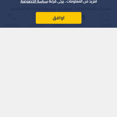
لمزيد من المعلومات ، يرجى قراءة
سياسة الخصوصية
تتمسك حكومة الاحتلال بخطة غير مسبوقة لاستخدام الـتماسيح
ضمن الإجراءات الأمنية في محيط سجن "كتسيعوت" في الـنقب،
اوافق
بقيادة وزيرة حماية الـبيئة عيديت سيلمان ووزير الأمن الـقومي
الرئيسية
عواجل
المباشر
أحدث الأخبار
الأكثر شيوعًا
إيتامار بن غفير، بهدف ردع الأسرى الـفلسطينيين الـمصنفين
كخطرين.
تصنيف قانوني مثير للجدل