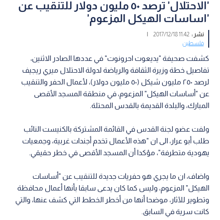
'الاحتلال' ترصد ٥٠ مليون دولار للتنقيب عن
'اساسات الهيكل المزعوم'
نشر :
11:42 2017/12/18
|
فلسطين
كشفت صحيفة "يديعوت احرونوت" في عددها الصادر الاثنين،
تفاصيل خطة وزيرة الثقافة والرياضة لدولة الاحتلال ميري ريجيف
لرصد ٢٥٠ مليون شيكل (٥٠ مليون دولار)، لأعمال الحفر والتنقيب
عن "أساسات الهيكل" المزعوم، في منطقة المسجد الأقصى
المبارك، والبلدة القديمة بالقدس المحتلة.
ولفت عضو لجنة القدس في القائمة المشتركة بالكنيست النائب
طلب أبو عرار، الى ان "هذه الأعمال تخدم أجندات غربية، وجمعيات
يهودية متطرفة"، مؤكدا أن المسجد الأقصى في خطر حقيقي.
واضاف، ان ما يجري هو حفريات جديدة للتنقيب عن "أساسات
الهيكل" المزعوم، وليس كما كان يدعى سابقا بأنها أعمال محافظة
وتطوير للآثار، موضحا أنها من أخطر الخطط التي كشف عنها، والتي
كانت سرية في السابق.