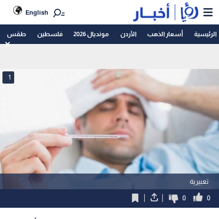
English
الرئيسية
أسعار الذهب
الأردن
مونديال 2026
فلسطين
طقس
1
تعبيرية
0
0