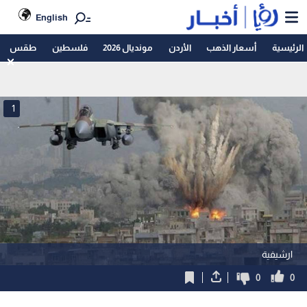
English
الرئيسية
أسعار الذهب
الأردن
مونديال 2026
فلسطين
طقس
1
ارشيفية
0
0