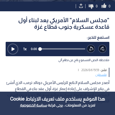
0
0
"مجلس السلام" الأمريكي يعد لبناء أول
قاعدة عسكرية جنوب قطاع غزة
استمع للخبر:
1
x
0:00
ملاحظة: النص المسموع ناتج عن نظام آلي
نشر :
19:59 2026/8/6
|
فلسطين
أصدر مجلس السلام الـتابع للرئيس الأمريكي دونالد ترمب، الذي أنشئ
في يناير للإشراف على إعادة إعمار غزة، أول عقد بناء في القطاع
الـمنكوب، لإنشاء قاعدة عسكرية بدائية تسع 150 جنديا لإيواء القوات
هذا الموقع يستخدم ملف تعريف الارتباط Cookie
المغربية.
لمزيد من المعلومات ، يرجى قراءة
سياسة الخصوصية