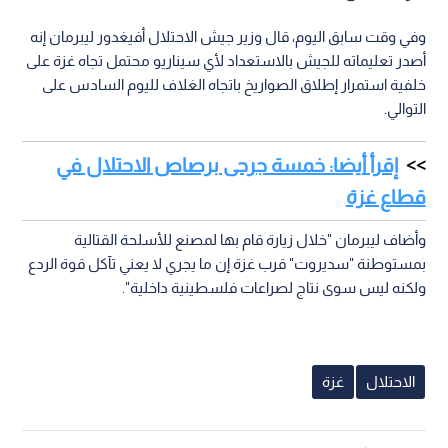
وفي وقت سابق اليوم، قال وزير جيش الاحتلال أفيغدور ليبرمان إنه
أصدر تعليماته للجيش بالاستعداد لأي سيناريو محتمل تجاه غزة على
خلفية استمرار إطلاق الصواريخ باتجاه الغلاف لليوم السادس على
التوالي.
إقرأ أيضا: خمسة جرحى برصاص الاحتلال في
قطاع غزة
وأضاف ليبرمان "خلال زيارة قام بها لمصنع للأسلحة القتالية
بمستوطنة "سديروت" قرب غزة إن ما يجري لا يعني تآكل قوة الردع
ولكنه ليس سوى نتاج لصراعات فلسطينية داخلية".
الاحتلال
غزة