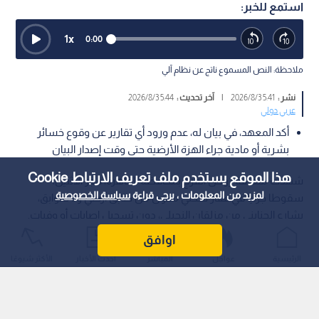
استمع للخبر:
1
x
0:00
ملاحظة: النص المسموع ناتج عن نظام آلي
نشر :
5:41 2026/8/3
|
آخر تحديث :
5:44 2026/8/3
عربي دولي
أكد المعهد، في بيان له، عدم ورود أي تقارير عن وقوع خسائر
بشرية أو مادية جراء الهزة الأرضية حتى وقت إصدار البيان
هذا الموقع يستخدم ملف تعريف الارتباط Cookie
شهدت منطقة روض الفرج بمحافظة القاهرة، فجر الاثنين،
لمزيد من المعلومات ، يرجى قراءة
سياسة الخصوصية
سقوطا جزئيا في عقار سكني مكون من طابق أرضي و3 طوابق،
بشارع الجنايني من مزلقان النجيلي، دون تسجيل إصابات أو وفيات.
اوافق
الرئيسية
عواجل
المباشر
أحدث الأخبار
الأكثر شيوعًا