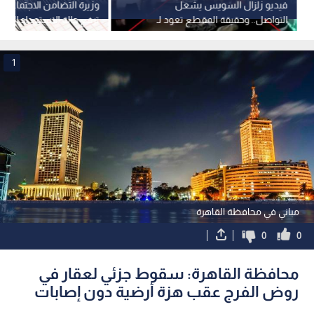
فيديو زلزال السويس يشعل
وزيرة التضامن الاجتماعي 
التواصل.. وحقيقة المقطع تعود لـ
ترفع حالة الاستعداد ال
2018
الهزة الأرضية
1
مباني في محافظة القاهرة
0
0
محافظة القاهرة: سقوط جزئي لعقار في
روض الفرج عقب هزة أرضية دون إصابات