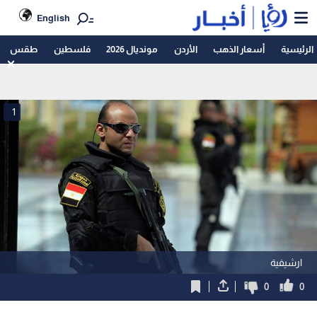
English
الرئيسية
أسعار الذهب
الأردن
مونديال 2026
فلسطين
طقس
1
ارشيفية
0
0