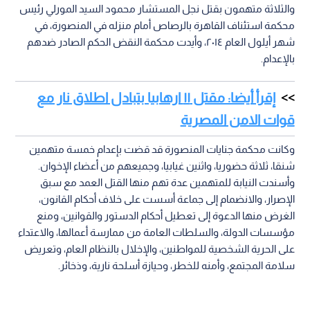
والثلاثة متهمون بقتل نجل المستشار محمود السيد المورلي رئيس
محكمة استئناف القاهرة بالرصاص أمام منزله في المنصورة، في
شهر أيلول العام ٢٠١٤، وأيدت محكمة النقض الحكم الصادر ضدهم
بالإعدام.
إقرأ أيضا: مقتل ١١ ارهابيا بتبادل اطلاق نار مع
قوات الامن المصرية
وكانت محكمة جنايات المنصورة قد قضت بإعدام خمسة متهمين
شنقا، ثلاثة حضوريا، واثنين غيابيا، وجميعهم من أعضاء الإخوان.
وأسندت النيابة للمتهمين عدة تهم منها القتل العمد مع سبق
الإصرار، والانضمام إلى جماعة أسست على خلاف أحكام القانون،
الغرض منها الدعوة إلى تعطيل أحكام الدستور والقوانين، ومنع
مؤسسات الدولة، والسلطات العامة من ممارسة أعمالها، والاعتداء
على الحرية الشخصية للمواطنين، والإخلال بالنظام العام، وتعريض
سلامة المجتمع، وأمنه للخطر، وحيازة أسلحة نارية، وذخائر.