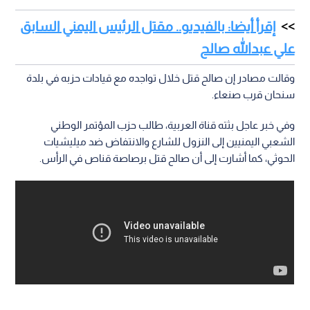
إقرأ أيضا: بالفيديو.. مقتل الرئيس اليمني السابق
علي عبدالله صالح
وقالت مصادر إن صالح قتل خلال تواجده مع قيادات حزبه في بلدة
سنحان قرب صنعاء.
وفي خبر عاجل بثته قناة العربية، طالب حزب المؤتمر الوطني
الشعبي اليمنيين إلى النزول للشارع والانتفاض ضد ميليشيات
الحوثي، كما أشارت إلى أن صالح قتل برصاصة قناص في الرأس.