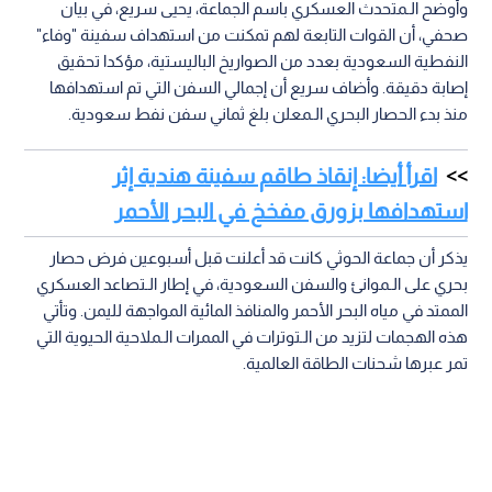
وأوضح الـمتحدث العسكري باسم الجماعة، يحيى سريع، في بيان
صحفي، أن القوات التابعة لهم تمكنت من استهداف سفينة "وفاء"
النفطية السعودية بعدد من الصواريخ الباليستية، مؤكدا تحقيق
إصابة دقيقة. وأضاف سريع أن إجمالي السفن التي تم استهدافها
منذ بدء الحصار البحري الـمعلن بلغ ثماني سفن نفط سعودية.
اقرأ أيضا: إنقاذ طاقم سفينة هندية إثر
استهدافها بزورق مفخخ في البحر الأحمر
يذكر أن جماعة الحوثي كانت قد أعلنت قبل أسبوعين فرض حصار
بحري على الـموانئ والسفن السعودية، في إطار الـتصاعد العسكري
الممتد في مياه البحر الأحمر والمنافذ المائية المواجهة لليمن. وتأتي
هذه الهجمات لتزيد من الـتوترات في الممرات الـملاحية الحيوية التي
تمر عبرها شحنات الطاقة العالمية.