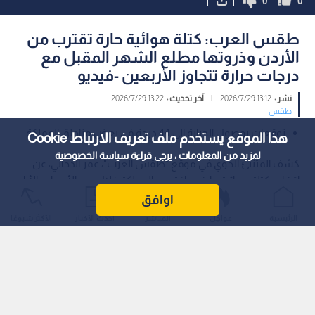
الإثنين المقبل ودرجات الحرارة
وانخفاض طفيف على درجات
المتوقعة
الجمعة والسبت
1
هذا الموقع يستخدم ملف تعريف الارتباط Cookie
لمزيد من المعلومات ، يرجى قراءة
سياسة الخصوصية
اوافق
تعبيرية
الرئيسية
عواجل
المباشر
أحدث الأخبار
الأكثر شيوعًا
0
0
طقس العرب: كتلة هوائية حارة تقترب من
الأردن وذروتها مطلع الشهر المقبل مع
درجات حرارة تتجاوز الأربعين -فيديو