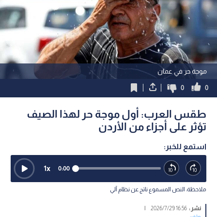
موجة حر في عمان
0
0
طقس العرب: أول موجة حر لهذا الصيف
تؤثر على أجزاء من الأردن
استمع للخبر:
1
x
0:00
ملاحظة: النص المسموع ناتج عن نظام آلي
نشر :
16:56 2026/7/29
|
طقس