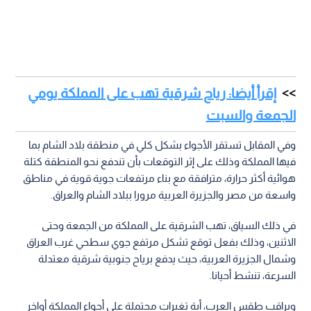
إقرأ أيضا: رياح شرقية تهب على المملكة يومي
الجمعة والسبت
وفي المقابل تستقر الأجواء بشكل كلي في منطقة بلاد الشام بما
فيها المملكة وذلك على إثر التوقعات بأن تندفع نحو المنطقة كتلة
هوائية أكثر حرارة، مترافقة مع بناء مرتفعات جوية قوية في مناطق
واسعة من مصر والجزيرة العربية مرورا ببلاد الشام والعراق.
في ذلك السياق، تهب الشرقية على المملكة من الجمعة وحتى
الاثنين، وذلك بفعل توقع تشكل مرتفع جوي سطحي غرب العراق
وشمال الجزيرة العربية، حيث يدفع برياح جنوبية شرقية معتدلة
السرعة، تنشط أحيانا.
ويراقب طقس العرب، أية تغيرات محتملة على أجواء المملكة أواخر