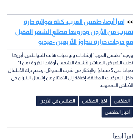
وبحسب الـتقرير الـجوي، ستسجل درجات الـحرارة العظمى في أواخر
الـثلاثينيات الـمئوية في معظم الـمدن، مع احتمالية ملامستها حاجز
40 درجة مئوية في شرق العاصمة عمان، فيما ستتراوح بين 43 و45
درجة مئوية في الأغوار والـبحر الـميت والعقبة والـمناطق الـصحراوية.
اقرأ أيضا: طقس العرب: كتلة هوائية حارة
تقترب من الأردن وذروتها مطلع الشهر المقبل