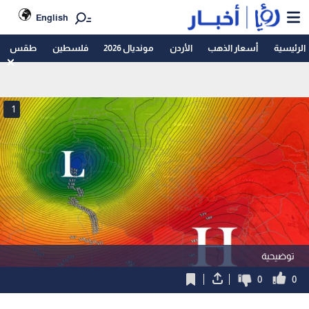
English
الرئيسية
أسعار الذهب
الأردن
مونديال 2026
فلسطين
طقس
1
توضيحية
0
0