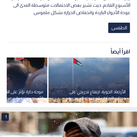
الأسبوع القادم، حيث تشير بعض الاحتمالات متوسطة المدى الى
عودة الأجواء الباردة وانخفاض الحرارة بشكل ملموس.
الطقس
اقرأ أيضاً
الأرصاد الجوية: ارتفاع تدريجي على
موجة حارة تؤثر على الأردن
درجات الحرارة يبلغ ذروته السبت مع
الأسبوع وتحذيرات من ال
استمرار الأجواء الحارة حتى الاثنين
المباشر للشمس
1