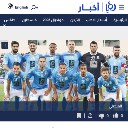
English
الرئيسية
أسعار الذهب
الأردن
مونديال 2026
فلسطين
طقس
1
الفيصلي
0
0