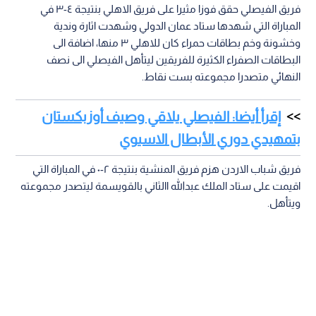
فريق الفيصلي حقق فوزا مثيرا على فريق الاهلي بنتيجة ٤-٣ في
المباراة التي شهدها ستاد عمان الدولي وشهدت اثارة وندية
وخشونة وخم بطاقات حمراء كان للاهلي ٣ منها، اضافة الى
البطاقات الصفراء الكثيرة للفريقين ليتأهل الفيصلي الى نصف
النهائي متصدرا مجموعته بست نقاط.
إقرأ أيضا: الفيصلي يلاقي وصيف أوزبكستان
بتمهيدي دوري الأبطال الاسيوي
فريق شباب الاردن هزم فريق المنشية بنتيجة ٢-٠ في المباراة التي
اقيمت على ستاد الملك عبدالله االثاني بالقويسمة ليتصدر مجموعته
ويتأهل.