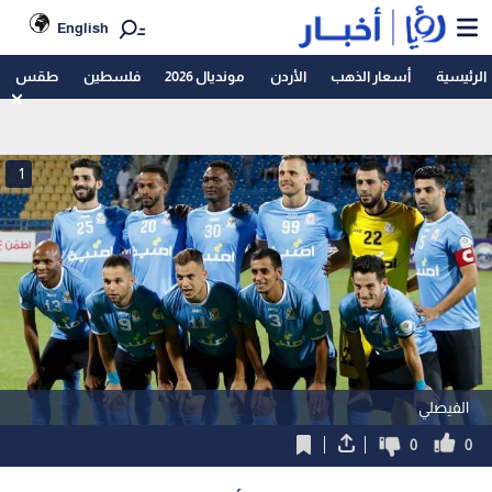
English
الرئيسية
أسعار الذهب
الأردن
مونديال 2026
فلسطين
طقس
1
الفيصلي
0
0