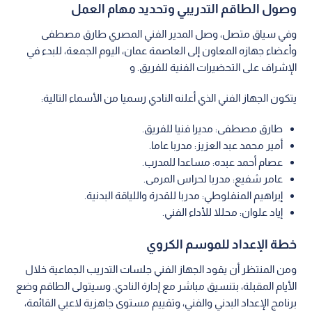
وصول الطاقم التدريبي وتحديد مهام العمل
وفي سياق متصل، وصل المدير الفني المصري طارق مصطفى
وأعضاء جهازه المعاون إلى العاصمة عمان، اليوم الجمعة، للبدء في
الإشراف على التحضيرات الفنية للفريق. و
يتكون الجهاز الفني الذي أعلنه النادي رسميا من الأسماء التالية:
طارق مصطفى: مديرا فنيا للفريق.
أمير محمد عبد العزيز: مدربا عاما.
عصام أحمد عبده: مساعدا للمدرب.
عامر شفيع: مدربا لحراس المرمى.
إبراهيم المنفلوطي: مدربا للقدرة واللياقة البدنية.
إياد علوان: محللا للأداء الفني.
خطة الإعداد للموسم الكروي
ومن المنتظر أن يقود الجهاز الفني جلسات التدريب الجماعية خلال
الأيام المقبلة، بتنسيق مباشر مع إدارة النادي. وسيتولى الطاقم وضع
برنامج الإعداد البدني والفني، وتقييم مستوى جاهزية لاعبي القائمة،