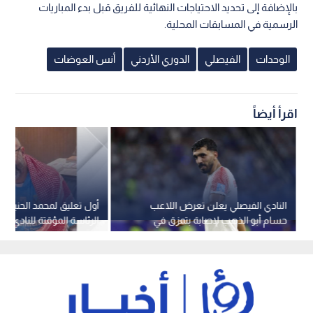
بالإضافة إلى تحديد الاحتياجات النهائية للفريق قبل بدء المباريات
الرسمية في المسابقات المحلية.
الوحدات
الفيصلي
الدوري الأردني
أنس العوضات
اقرأ أيضاً
النادي الفيصلي يعلن تعرض اللاعب
أول تعليق لمحمد الحنيطي 
حسام أبو الذهب لإصابة بتمزق في
الرئاسة المؤقتة للنادي ال
الفخذ