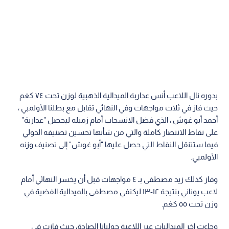
بدوره نال اللاعب أنس عداربة الميدالية الذهبية لوزن تحت ٧٤ كغم
حيث فاز في ثلاث مواجهات وفي النهائي تقابل مع بطلنا الأولمبي ،
أحمد أبو غوش ، الذي فضل الانسحاب أمام زميله ليحصل "عداربة"
على نقاط الانتصار كاملة والتي من شأنها تحسين تصنيفه الدولي
فيما ستتنقل النقاط التي حصل عليها "أبو غوش" إلى تصنيف وزنه
الأولمبي.
وفاز كذلك زيد مصطفى بـ ٤ مواجهات قبل أن يخسر النهائي أمام
لاعب يوناني بنتيجة ١٢-١٣ ليكتفي مصطفى بالميدالية الفضية في
وزن تحت ٥٥ كغم.
وجاءت اخر الميداليات عبر اللاعبة جوليانا الصادق حيث فازت في