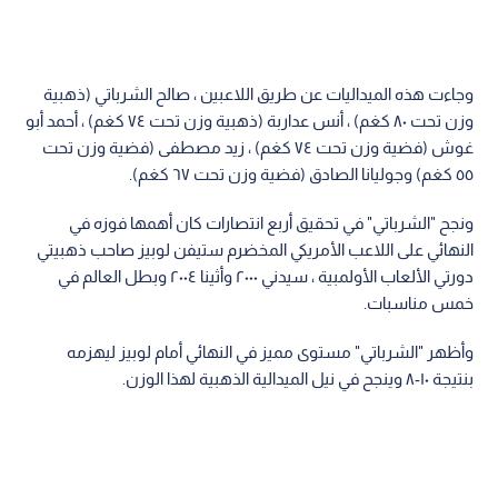
وجاءت هذه الميداليات عن طريق اللاعبين ، صالح الشرباتي (ذهبية
وزن تحت ٨٠ كغم) ، أنس عداربة (ذهبية وزن تحت ٧٤ كغم) ، أحمد أبو
غوش (فضية وزن تحت ٧٤ كغم) ، زيد مصطفى (فضية وزن تحت
٥٥ كغم) وجوليانا الصادق (فضية وزن تحت ٦٧ كغم).
ونجح "الشرباتي" في تحقيق أربع انتصارات كان أهمها فوزه في
النهائي على اللاعب الأمريكي المخضرم ستيفن لوبيز صاحب ذهبيتي
دورتي الألعاب الأولمبية ، سيدني ٢٠٠٠ وأثينا ٢٠٠٤ وبطل العالم في
خمس مناسبات.
وأظهر "الشرباتي" مستوى مميز في النهائي أمام لوبيز ليهزمه
بنتيجة ١٠-٨ وينجح في نيل الميدالية الذهبية لهذا الوزن.