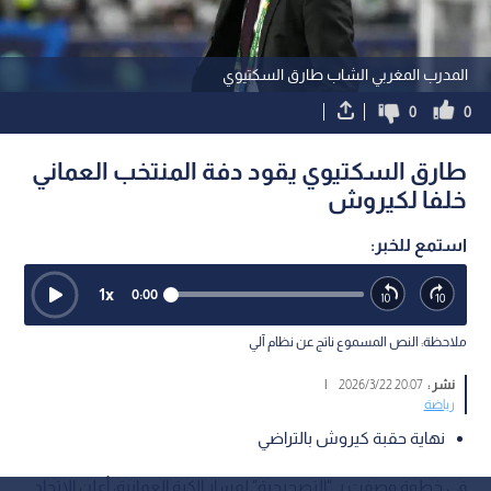
المدرب المغربي الشاب طارق السكتيوي
0
0
طارق السكتيوي يقود دفة المنتخب العماني
خلفا لكيروش
استمع للخبر:
1
x
0:00
ملاحظة: النص المسموع ناتج عن نظام آلي
نشر :
20:07 2026/3/22
|
رياضة
نهاية حقبة كيروش بالتراضي
في خطوة وصفت بـ "التصحيحية" لمسار الكرة العمانية، أعلن الاتحاد