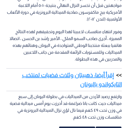
مواجهتين قبل أن تخسر النزال النهائي بنتيجة ١٠-٥ أمام اللاعبة
الأمريكية بيج ماكفرسون صاحبة الميدالية البرونزية في دورة الألعاب
الأولمبية (لندن ٢٠١٢).
وفور انتهاء منافسات لاعبينا لهذا اليوم وتحقيقهم لهذه النتائج
المميزة ، أجرى صاحب السمو الملكي ، الأمير راشد بن الحسن ، اتصالا
هاتفيا ببعثة منتخبنا الوطني المتواجدة في اليونان وهنائهم بهذه
الميداليات وللمستويات الرائعة المقدمة من جانب اللاعبين
والمدربين في هذه البطولة.
إقرأ أيضا: ذهبيتان وثلاث فضيات لمنتخب
التايكواندو باليونان
وارتفع رصيد الأردن من الميداليات في بطولة اليونان إلى سبع
ميداليات حيث كانت بانا ضراغمة قد أحرزت يوم أمس ميدالية فضية
في وزن تحت ٤٩ كغم فيما نال لؤي نزال الميدالية البرونزية في
منافسات وزن تحت ٤٨ كغم.