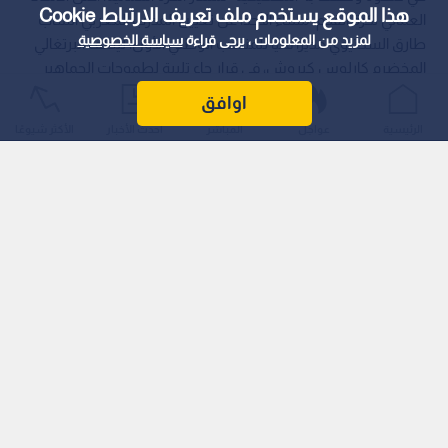
هذا الموقع يستخدم ملف تعريف الارتباط Cookie
العماني لكرة القدم، مساء الأحد، عن تعيين المدرب المغربي الشاب
لمزيد من المعلومات ، يرجى قراءة
سياسة الخصوصية
طارق السكتيوي مديرا فنيا للمنتخب الوطني الأول، ليخلف البرتغالي
المخضرم كارلوس كيروش، في قرار جاء تلبية لطموحات الجماهير
العمانية الساعية للعودة إلى منصات التتويج والمنافسة القارية.
اوافق
الرئيسية
عواجل
المباشر
أحدث الأخبار
الأكثر شيوعًا
اقرأ أيضا: المدرسة المغربية تقود طموح
"نشامى المنتخب الأولمبي"