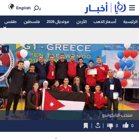
English
الرئيسية
أسعار الذهب
الأردن
مونديال 2026
فلسطين
طقس
1
منتخب التايكواندو
0
0