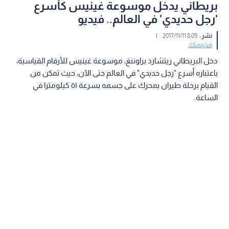
بريطاني يدخل موسوعة غينيس كأسرع
'رجل حديدي' في العالم.. فيديو
نشر :
8:09 2017/11/11
|
هنا وهناك
دخل البريطاني ريتشارد براوننغ، موسوعة غينيس للأرقام القياسية،
باعتباره أسرع "رجل حديدي" في العالم حتى الآن، حيث تمكن من
القيام برحلة طيران بمحرك على جسمه بسرعة ٥١ كيلومترا في
الساعة.