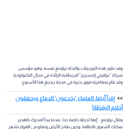
وقد طور هذه التوربينات والبدلة براوننغ نفسه، وهو مؤسس
شركة "غرافيتي إندستريز" البريطانية الرائدة في مجال التكنولوجيا،
وقد قام بمغامرته فوق بحيرة في مدينة ريدينغ هذا الأسبوع.
إقرأ أيضا: العلماء 'يخدعون' الدماغ ويحققون
أحلام اليقظة!
وقال براوننغ : "إنها لحظة خاصة جدا. عندما يبدأ المحرك بالهدير
يمكنك الشعور بالطاقة. وحين تغادر الأرض وتعلو في الهواء تشعر