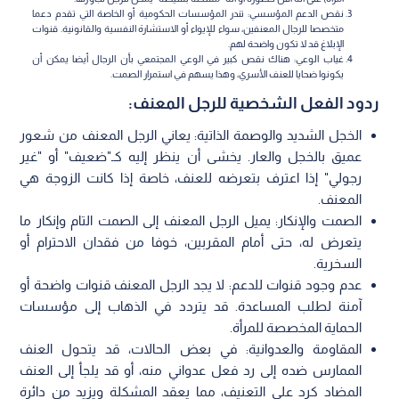
نقص الدعم المؤسسي: تندر المؤسسات الحكومية أو الخاصة التي تقدم دعما
متخصصا للرجال المعنفين، سواء للإيواء أو الاستشارة النفسية والقانونية. قنوات
الإبلاغ قد لا تكون واضحة لهم.
غياب الوعي: هناك نقص كبير في الوعي المجتمعي بأن الرجال أيضا يمكن أن
يكونوا ضحايا للعنف الأسري، وهذا يسهم في استمرار الصمت.
ردود الفعل الشخصية للرجل المعنف:
الخجل الشديد والوصمة الذاتية: يعاني الرجل المعنف من شعور
عميق بالخجل والعار. يخشى أن ينظر إليه كـ"ضعيف" أو "غير
رجولي" إذا اعترف بتعرضه للعنف، خاصة إذا كانت الزوجة هي
المعنف.
الصمت والإنكار: يميل الرجل المعنف إلى الصمت التام وإنكار ما
يتعرض له، حتى أمام المقربين، خوفا من فقدان الاحترام أو
السخرية.
عدم وجود قنوات للدعم: لا يجد الرجل المعنف قنوات واضحة أو
آمنة لطلب المساعدة. قد يتردد في الذهاب إلى مؤسسات
الحماية المخصصة للمرأة.
المقاومة والعدوانية: في بعض الحالات، قد يتحول العنف
الممارس ضده إلى رد فعل عدواني منه، أو قد يلجأ إلى العنف
المضاد كرد على التعنيف، مما يعقد المشكلة ويزيد من دائرة