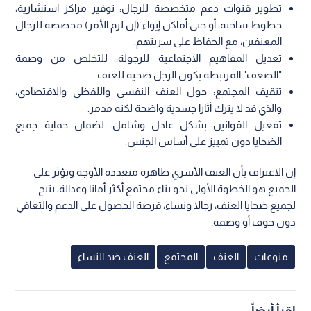
تطوير قنوات دعم متخصصة للرجال: توفير مراكز استشارية،
خطوط ساخنة، أو حتى أماكن إيواء (إن لزم الأمر) مخصصة للرجال
المعنفين، مع الحفاظ على سريتهم.
تعديل المفاهيم الاجتماعية للرجولة: للتخلص من وصمة
"الضعف" المرتبطة بكون الرجل ضحية للعنف.
تثقيف المجتمع: حول العنف النفسي واللفظي والاقتصادي،
والذي قد لا يترك آثارا جسدية واضحة لكنه مدمر.
تفعيل القوانين بشكل عادل وشامل: لضمان حماية جميع
الضحايا دون تمييز على أساس الجنس.
إن الاعتراف بأن العنف الأسري ظاهرة متعددة الأوجه وتؤثر على
الجميع هو الخطوة الأولى نحو بناء مجتمع أكثر أمانا وعدالة، يتيح
لجميع ضحايا العنف، رجالا ونساء، فرصة الحصول على الدعم والتعافي
دون خوف أو وصمة.
منوعات
العنف
المجتمع
العنف ضد النساء
اقرأ أيضاً