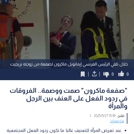
1
خلال تلقي الرئيس الفرنسي إيمانويل ماكرون لصفعة من زوجته بريجيت
0
0
"صفعة ماكرون" صمت ووصمة.. الفروقات
في ردود الفعل على العنف بين الرجل
والمرأة
نشر :
15:39 2025/5/27
|
هنا وهناك
عند تعرض المرأة للتعنيف غالبا ما تكون ردود الفعل المجتمعية