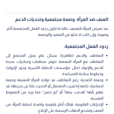
العنف ضد المرأة: وصمة مجتمعية وتحديات الدعم
عند تعرض المرأة للتعنيف، غالبا ما تكون ردود الفعل المجتمعية أكثر
وضوحا، وإن كانت لا تخلو من التعقيد والوصمة.
ردود الفعل المجتمعية:
التعاطف والدعم (ظاهريا): بشكل عام، يميل المجتمع إلى
التعاطف مع المرأة المعنفة. تتوفر منظمات ومبادرات عديدة
للدعم والإيواء (مثل مؤسسات الحماية الأسرية ودور الإيواء)،
وخطوط ساخنة للمساعدة.
وصمة الضحية: رغم التعاطف، قد تواجه المرأة المعنفة وصمة
اجتماعية، خاصة إذا قررت الانفصال أو الحديث علنا عن تجربتها. قد
تتهم بأنها "هدمت بيتها" أو "لم تصبر"، مما يزيد من الضغوط
النفسية.
الإجراءات القانونية: هناك أطر قانونية واضحة لحماية المرأة من
العنف، وتشجع الجهات الرسمية على الإبلاغ.