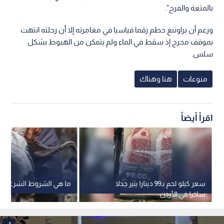
بالمتعة والفرح".
ورغم أن براوننغ حطم رقما قياسيا في مغامرته إلا أن رحلته انتهت
بموقف محرج إذ سقط في الماء ولم يتمكن من الهبوط بشكل
سلس.
منوعات
هنا وهناك
اقرأ أيضاً
سعر كيلو لحم بـ99 دينارا يثير جدلا
ما هي الشروط الشرعية ل
ساخرا في الأردن