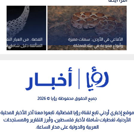
الأفاعي في الأردن.. سمات مميزة
الفضة.. من العيار النقي إ
وأنواع متنوعة في بيئة المملكة
المتألقة دليل شامل لأنوا
وعياراتها
جميع الحقوق محفوظة رؤيا © 2026
موقع إخباري أردني تابع لقناة رؤيا الفضائية. تابعوا معنا آخر الأخبار المحلية
الأردنية، تغطيات شاملة لأخبار فلسطين، وأبرز التقارير والمستجدات
العربية والدولية على مدار الساعة.