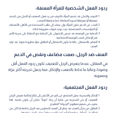
ردود الفعل الشخصية للمرأة المعنفة:
الخوف والخجل: قد تشعر المرأة بالخوف من رد فعل المعنف، أو الخجل من كشف
ضعفها أو تعرضها لسوء المعاملة، مما يدفعها للصمت.
البحث عن الدعم: تميل المرأة، وإن ببطء، إلى طلب المساعدة من الأهل، الأصدقاء،
أو المؤسسات المتخصصة، حيث توجد قنوات معروفة لذلك.
الحماية من الوصمة: قد تسعى للحصول على الحماية مع الحفاظ على سرية الأمر
قدر الإمكان لتجنب الوصمة الاجتماعية.
التفكير بالانفصال: غالبا ما يكون الانفصال أو الطلاق خيارا مطروحا بقوة عند تزايد
العنف.
العنف ضد الرجل: صمت مضاعف ونقص في الدعم
في المقابل، عندما يتعرض الرجل للتعنيف، تكون ردود الفعل أقل
وضوحا، وغالبا ما تحاط بالصمت والإنكار، مما يجعل تجربته أكثر عزلة
وصعوبة.
ردود الفعل المجتمعية:
الإنكار والسخرية: يميل المجتمع، في كثير من الأحيان، إلى إنكار إمكانية تعرض الرجل
للتعنيف، أو حتى السخرية من فكرة أن رجلا "قويا" يمكن أن يكون ضحية. هذا
يضرب في صميم مفهوم "الرجولة" التقليدي.
التقليل من شأن العنف: قد ينظر إلى العنف الممارس ضد الرجل (خاصة إذا كان من
امرأة) على أنه أقل خطورة أو أنه "مشكلة بسيطة" يمكن للرجل تجاوزها.