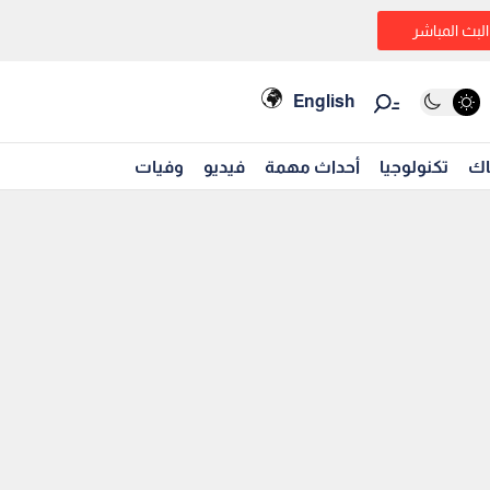
البث المباشر
English
اك
تكنولوجيا
أحداث مهمة
فيديو
وفيات