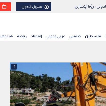
ولي - رؤيا الإخباري
تسجيل الدخول
فلسطين
طقس
عربي ودولي
اقتصاد
رياضة
هنا وهن
1