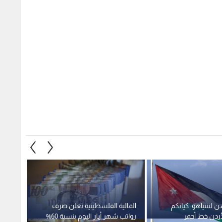
 لنتنياهو: كيانكم
المالية الفلسطينية تعلن صرف
الأرجن
أردن خط أحمر
رواتب شهر أيار اليوم بنسبة 60%
قسرا 
وحد أدنى 3000 شيكل
اتهاما
1