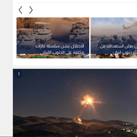
ل يعلن استهداف بنى
الاحتلال يشن سلسلة غارات
سموتر
له جنوب لبنان
مكثفة على الجنوب اللبناني
منطقة 
بالتزامن مع تعثر مفاوضات روما
ضروري
1