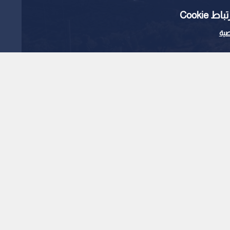
Cooki
ية
Read in English
روخ اعتراض بالخطأ نحو
1
x
0:00