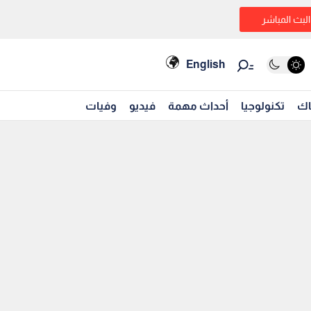
البث المباشر
English
اك
تكنولوجيا
أحداث مهمة
فيديو
وفيات