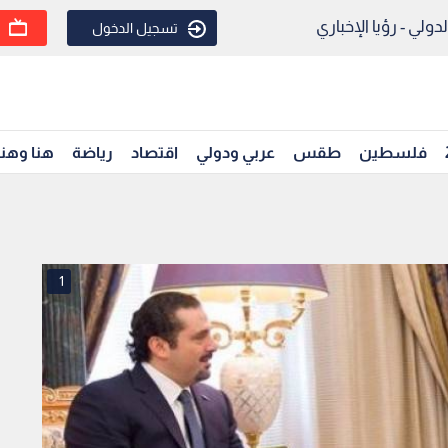
ولي - رؤيا الإخباري
تسجيل الدخول
فلسطين
طقس
عربي ودولي
اقتصاد
رياضة
هنا وهن
1