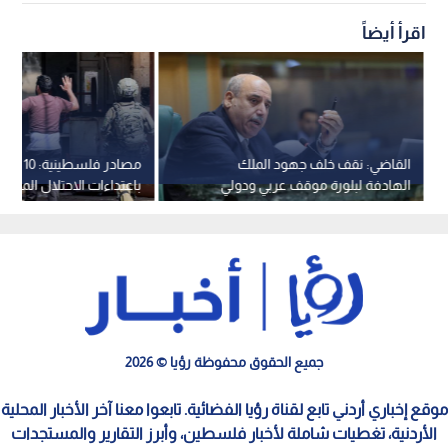
اقرأ أيضاً
القاضي: نقف خلف جهود الملك
مصادر فلسطينية
الهادفة لبلورة موقف عربي ودولي
باعتداءات الاحتلال المتوا
يوقف انتهاكات الاحتلال
مخيم قلنديا
جميع الحقوق محفوظة رؤيا © 2026
موقع إخباري أردني تابع لقناة رؤيا الفضائية. تابعوا معنا آخر الأخبار المحلية
الأردنية، تغطيات شاملة لأخبار فلسطين، وأبرز التقارير والمستجدات