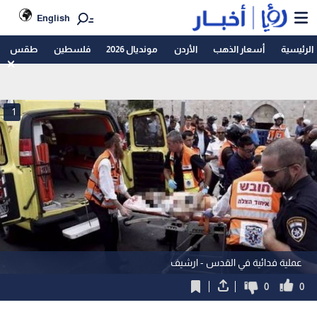
English
الرئيسية
أسعار الذهب
الأردن
مونديال 2026
فلسطين
طقس
1
عملية فدائية في القدس - ارشيف
0
0