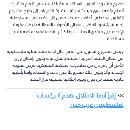
وطرح مشروع القانون بالهيئة العامة للكنيست، في العام ٢٠١٥، إلا
أنه لم يؤيده سوى حزب "يسرائيل بيتينو"، الذي بادر إلى طرح مشروع
القانون مجددا في أعقاب عملية الطعن التي وقعت في مستوطنة
(حلميش)، تموز الماضي، وتعالي الأصوات المطالبة بفرض عقوبة
الإعدام على منفذي العمليات، وذلك أثر بقاء منفذ هذه العملية على
قيد الحياة.
وينص مشروع القانون على أنه في حال إدانة منفذ عملية فلسطينية
من سكان الضفة الغربية المحتلة بالقتل، فإنه يكون بإمكان وزير
الأمن أن يأمر بأن من صلاحيات المحكمة العسكرية فرض عقوبة
الإعدام، وألا يكون ذلك مشروطا بقرار بإجماع القضاة، وإنما بأغلبية
عادية فقط، من دون وجود إمكانية لتخفيف قرار الحكم.
إقرأ أيضا: الاحتلال يهدم ٤ بركسات
لفلسطينيين غرب جنين