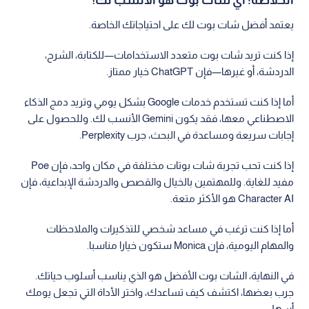
يعتمد أفضل شات بوت لك على احتياجاتك الخاصة.
إذا كنت تريد شات بوت متعدد الاستخدامات—للكتابة، الشرح،
الدردشة، أو غيرها—فإن ChatGPT خيار ممتاز.
أما إذا كنت تستخدم خدمات Google بشكل يومي وتريد دمج الذكاء
الاصطناعي معها، فقد يكون Gemini الأنسب لك. وللحصول على
إجابات سريعة ومساعدة في البحث، جرب Perplexity.
إذا كنت تحب تجربة شات بوتات مختلفة في مكان واحد، فإن Poe
مفيد للغاية. وللمهتمين بالخيال والقصص والدردشة الإبداعية، فإن
Character AI هو الأكثر متعة.
أما إذا كنت ترغب في مساعد شخصي للتذكيرات والملاحظات
والمهام اليومية، فإن Monica ستكون خيارا مناسبا.
في النهاية، الشات بوت الأفضل هو الذي يناسب أسلوب حياتك.
جرب بعضها، اكتشف كيف تساعدك، واختر الأداة التي تجعل يومك
أسهل.