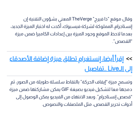
وقال موقع "ذا فيرج" TheVerge المعني بشؤون التقنية إن
إنستاجرام، المملوكة لشركة فيسبوك، أكدت له اختبار الميزة الجديد،
بعدما لاحظ الموقع وجود الميزة بين إعدادات الكاميرا ضمن ميزة
“القصص”.
إقرأ أيضا: إنستغرام تطلق ميزة إضافة الأصدقاء
إلى الـLive ..تفاصيل
وتسمح ميزة “إيقاف الحركة” بالتقاط سلسلة طويلة من الصور، ثم
دمجها معا لتشكيل فيديو بصيغة GIF يمكن مشاركتها ضمن ميزة
“قصص إنستاجرام”. وبعد الانتهاء من الفيديو يمكن الوصول إلى
أدوات تحرير القصص، مثل الملصقات والنصوص.