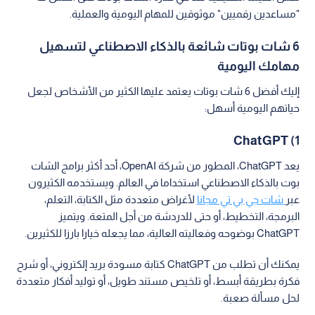
"مساعدين رقميين" موثوقين للمهام اليومية والعملية.
6 شات بوتات شائعة بالذكاء الاصطناعي لتسهيل
مهامك اليومية
إليك أفضل 6 شات بوتات يعتمد عليها الكثير من الأشخاص لجعل
حياتهم اليومية أسهل:
1) ChatGPT
يعد ChatGPT، المطور من شركة OpenAI، أحد أكثر برامج الشات
بوت بالذكاء الاصطناعي استخداما في العالم. ويستخدمه الكثيرون
عبر
شات جي بي تي مجانا
لأغراض متعددة مثل الكتابة، التعلم،
البرمجة، التخطيط، أو حتى للدردشة من أجل المتعة. ويتميز
ChatGPT بوضوحه وفعاليته العالية، مما يجعله خيارا بارزا للكثيرين.
يمكنك أن تطلب من ChatGPT كتابة مسودة بريد إلكتروني، أو شرح
فكرة بطريقة أبسط، أو تلخيص مستند طويل، أو توليد أفكار متعددة
لحل مسألة صعبة.