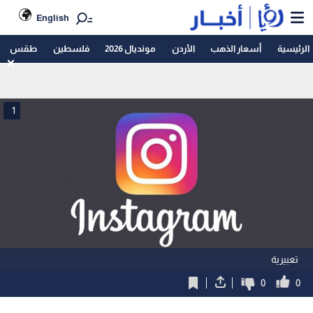
English
الرئيسية
أسعار الذهب
الأردن
مونديال 2026
فلسطين
طقس
1
تعبيرية
0
0