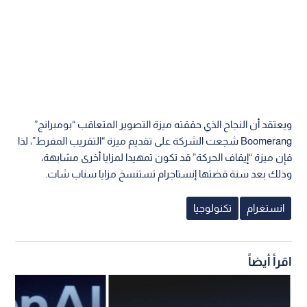
ويعتقد أن النجاح الذي حققته ميزة التصوير المتعاقب “بومبرانج”
Boomerang شجعت الشركة على تقديم ميزة “التقريب المفرط”، لذا
فإن ميزة “إيقاف الحركة” قد تكون تمهيدا لمزايا أخرى مشابهة،
وذلك بعد سنة قضتها إنستاجرام تستنسخ مزايا سناب شات.
انستغرام
تكنولوجيا
اقرأ أيضاً