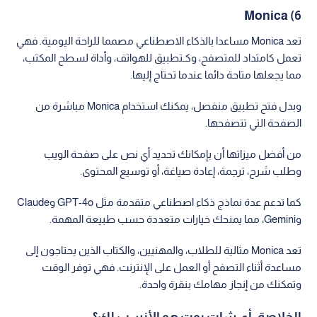
6) Monica
تعد Monica مساعدا بالذكاء الاصطناعي مصمما للراحة اليومية. فهي
تعمل كامتداد للمتصفح، وكـتطبيق للهواتف، وأداة لسطح المكتب،
مما يجعلها متاحة دائما عندما تحتاج إليها.
وبدل فتح تطبيق منفصل، يمكنك استخدام Monica مباشرة من
الصفحة التي تتصفحها.
من أفضل ميزاتها أن بإمكانك تحديد أي نص على صفحة الويب
وطلب شرح، ترجمة، إعادة صياغة، أو توسيع المحتوى.
كما تدعم عدة نماذج ذكاء اصطناعي متقدمة مثل GPT-4o وClaude
وGemini، مما يمنحك خيارات متعددة حسب طبيعة المهمة.
تعد Monica مثالية للطلاب، والمهنيين، والكتاب الذين يحتاجون إلى
مساعدة أثناء التصفح أو العمل على الإنترنت. فهي توفر الوقت
وتمكنك من إنجاز مهامك بنقرة واحدة.
الخلاصة: أي شات بوت هو الأنسب لك؟