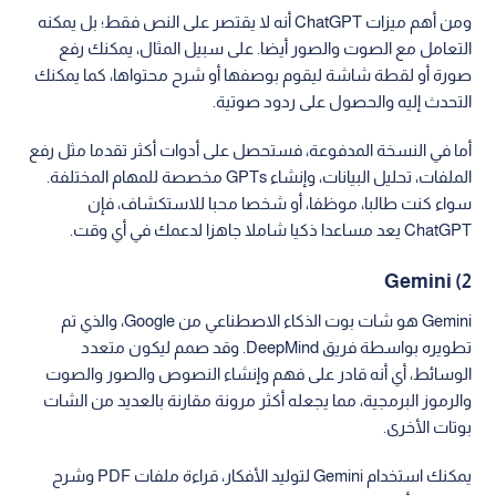
ومن أهم ميزات ChatGPT أنه لا يقتصر على النص فقط؛ بل يمكنه
التعامل مع الصوت والصور أيضا. على سبيل المثال، يمكنك رفع
صورة أو لقطة شاشة ليقوم بوصفها أو شرح محتواها، كما يمكنك
التحدث إليه والحصول على ردود صوتية.
أما في النسخة المدفوعة، فستحصل على أدوات أكثر تقدما مثل رفع
الملفات، تحليل البيانات، وإنشاء GPTs مخصصة للمهام المختلفة.
سواء كنت طالبا، موظفا، أو شخصا محبا للاستكشاف، فإن
ChatGPT يعد مساعدا ذكيا شاملا جاهزا لدعمك في أي وقت.
2) Gemini
Gemini هو شات بوت الذكاء الاصطناعي من Google، والذي تم
تطويره بواسطة فريق DeepMind. وقد صمم ليكون متعدد
الوسائط، أي أنه قادر على فهم وإنشاء النصوص والصور والصوت
والرموز البرمجية، مما يجعله أكثر مرونة مقارنة بالعديد من الشات
بوتات الأخرى.
يمكنك استخدام Gemini لتوليد الأفكار، قراءة ملفات PDF وشرح