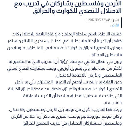
الأردن وفلسطين يشاركان في تدريب مع
الاحتلال للتصدي للكوارث والحرائق
نشر :
23:43 2017/10/23
|
الأردن
كشف الناطق باسم سلطة الإطفاء والإنقاذ التابعة للاحتلال كايد
ضاهر أن تدريبا أردنيا فلسطينيا مع الاحتلال سيجري، الثلاثاء ويستمر
يومان، للتصدي للحرائق والكوارث الطبيعية في المناطق الجنوبية من
فلسطين المحتلة.
وبين في اتصال هاتفي مع قناة "رؤيا" أن التدريب الذي تم التحضير له
لأكثر من مدة عام، يأتي بتمويل أوروبي، وينفذ بمشاركة الدفاع المدني
الفلسطيني والأردن بالإضافة للاحتلال.
وعن الغاية من التدريب أوضح أن التمرين المشترك يأتي من أجل
التصدي للكوارث الطبيعية والحرائق، خاصة بعد موجة الحرائق الكارثية
التي اجتاحت فلسطين المحتلة، مشددا أن التدريب لا علاقة
بالسياسة.
ويعد هذا التدريب الأول من نوعه، بين الأردن وفلسطين والاحتلال.
وكان موقع جوروساليم بوست العبري قد ذكر أن:" كلا من الأردن
وفلسطين ستشاركان الاحتلال في تدريب للتصدي للحرائق