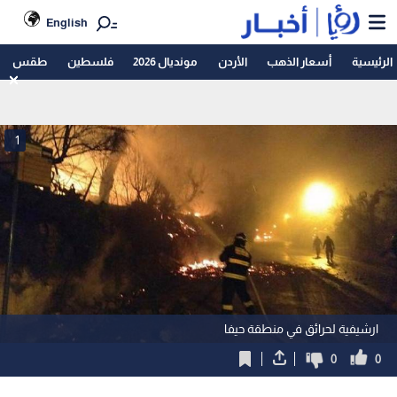
English
الرئيسية
أسعار الذهب
الأردن
مونديال 2026
فلسطين
طقس
1
ارشيفية لحرائق في منطقة حيفا
0
0