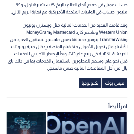
حساب عميل في جميع أنحاء العالم بتاريخ ٣٠ سبتمبر/ايلول، و٩٩
مليون حساب في الولايات المتحدة الأمريكية مع نهاية الربع الثاني.
وقد قامت العديد من الخدمات المالية مثل ويسترن يونيون
Western Union وماستر كارد Mastercard وMoneyGram
وTransferWise بتوفير خدماتها ضمن ماسنجر لتسهيل العديد من
الأشياء مثل تحويل الأموال منذ قيام المنصة بإدخال ميزة روبوتات
الدردشة الكتابية في ربيع عام ٢٠١٦، وبدأ الإصدار التجريبي للدفعات
قبل نحو عام، وسمح للمطورين باستعمال الخدمات بما في ذلك باي
بال من أجل المعاملات المالية ضمن ماسنجر.
فيس بوك
تكنولوجيا
اقرأ أيضاً