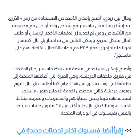
وقال بيل ريدي: “أصبح بإمكان الأشخاص الاستفادة من رمز + الأزرق
عند إنشاء رسالة في ماسنجر مع شخص واحد أو حتى مع مجموعة
من الأشخاص ومن ثم تحديد زر الدفعات الأخضر لإرسال أو طلب
المال بشكل سريع، ويمكن للناس من ثم اختبار باي بال كمصدر
تمويلها عند إجراء الدفع P٢P مع جهات الاتصال الخاصة بهم على
ماسنجر”.
وأصبح بإمكان مستخدمي منصة فيسبوك ماسنجر إجراء الدفعات
عن طريق ملحقات الدردشة، وهي الميزة التي أضافتها المنصة إلى
تطبيقها في وقت سابق من هذا العام، كما أطلقت باي بال اليوم
روبوت دردشة كتابي مخصص لخدمة العملاء ضمن ماسنجر
لمساعدتهم فيما يخص حساباتهم والمدفوعات ومعرفة نشاط
الحساب، وتمتلك باي بال حاليا أكثر من ٢.٥ مليون حساب مرتبط
بالفعل بفيسبوك في الولايات المتحدة.
إقرأ أيضا: فيسبوك تختبر تحديثات جديدة في