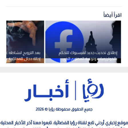
اقرأ أيضاً
إطلاق تحديث جديد لفيسبوك للتحكم
بعد الترويج لنشاطه على 
بالخوارزميات ونوعية المحتوى الذي
إحالة دجال للمحاكمة بته
يظهر للمستخدمين
على المواطنين بـ"العلاج ال
جميع الحقوق محفوظة رؤيا © 2026
موقع إخباري أردني تابع لقناة رؤيا الفضائية. تابعوا معنا آخر الأخبار المحلية