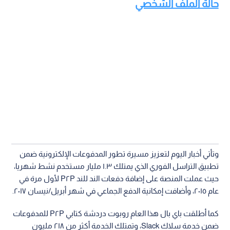
حالة الملف الشخصي
وتأتي أخبار اليوم لتعزيز مسيرة تطور المدفوعات الإلكترونية ضمن
تطبيق التراسل الفوري الذي يمتلك ١.٣ مليار مستخدم نشط شهريا،
حيث عملت المنصة على إضافة دفعات الند للند P٢P لأول مرة في
عام ٢٠١٥، وأضافت إمكانية الدفع الجماعي في شهر أبريل/نيسان ٢٠١٧.
كما أطلقت باي بال هذا العام روبوت دردشة كتابي P٢P للمدفوعات
ضمن خدمة سلاك Slack، وتمتلك الخدمة أكثر من ٢١٨ مليون