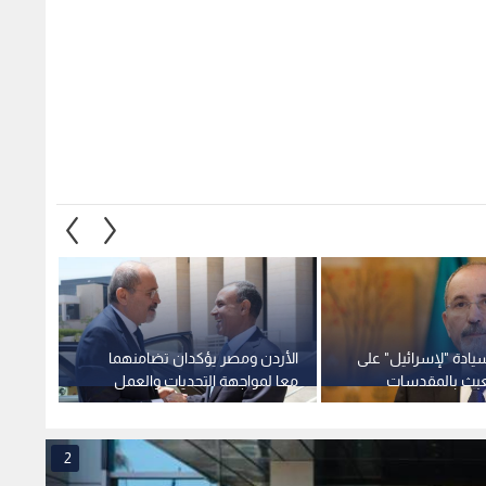
يادة "لإسرائيل" على
الأردن ومصر يؤكدان تضامنهما
خلال ا
عبث بالمقدسات
معا لمواجهة التحديات والعمل
لنظيره
على تحقيق الأمن والاستقرار
ضرورة
الإقليميين
الاستق
2