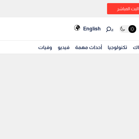
البث المباشر
English
اك
تكنولوجيا
أحداث مهمة
فيديو
وفيات