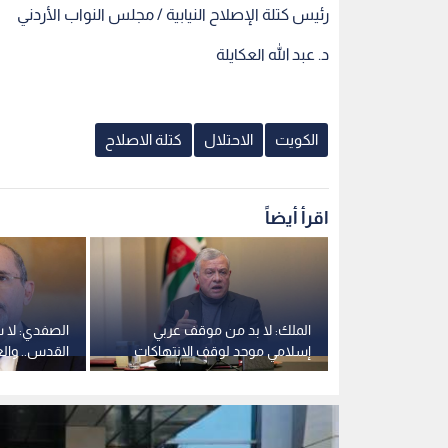
رئيس كتلة الإصلاح النيابية / مجلس النواب الأردني
د. عبد الله العكايلة
الكويت
الاحتلال
كتلة الاصلاح
اقرأ أيضاً
ر في حماية
الملك: لا بد من موقف عربي
الصفدي: لا س
 من استغلال
إسلامي موحد لوقف الانتهاكات
القدس.. وال
واقع جديد
الإسرائيلية غير القانونية في
"لعب بالنار"
الأقصى