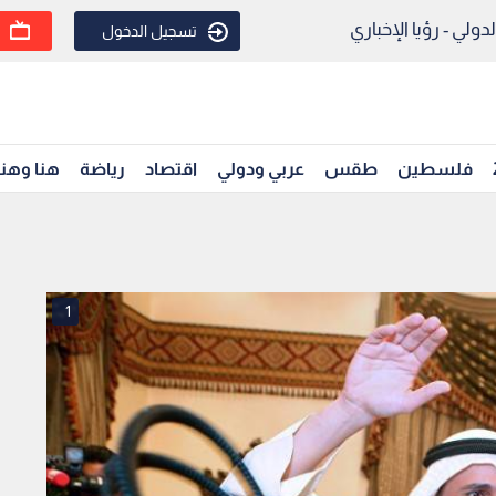
ولي - رؤيا الإخباري
تسجيل الدخول
فلسطين
طقس
عربي ودولي
اقتصاد
رياضة
هنا وهن
1