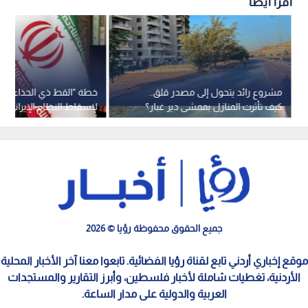
اقرأ أيضاً
مشروع رائد يتحول إلى مصدر قلق..
خطة "القط ذي الحذاء"..
كيف تأثرت المنازل بممشى دير غبار؟
لإسقاط النظام الإيراني و
أحمدي نجاد
جميع الحقوق محفوظة رؤيا © 2026
موقع إخباري أردني تابع لقناة رؤيا الفضائية. تابعوا معنا آخر الأخبار المحلية
الأردنية، تغطيات شاملة لأخبار فلسطين، وأبرز التقارير والمستجدات
العربية والدولية على مدار الساعة.