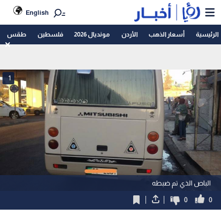
English
الرئيسية
أسعار الذهب
الأردن
مونديال 2026
فلسطين
طقس
1
الباص الذي تم ضبطه
0
0