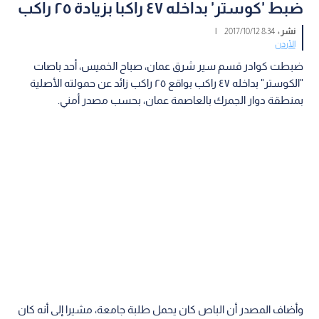
ضبط 'كوستر' بداخله ٤٧ راكبا بزيادة ٢٥ راكب
نشر :
8:34 2017/10/12
|
الأردن
ضبطت كوادر قسم سير شرق عمان، صباح الخميس، أحد باصات
"الكوستر" بداخله ٤٧ راكب بواقع ٢٥ راكب زائد عن حمولته الأصلية
بمنطقة دوار الجمرك بالعاصمة عمان، بحسب مصدر أمني.
وأضاف المصدر أن الباص كان يحمل طلبة جامعة، مشيرا إلى أنه كان