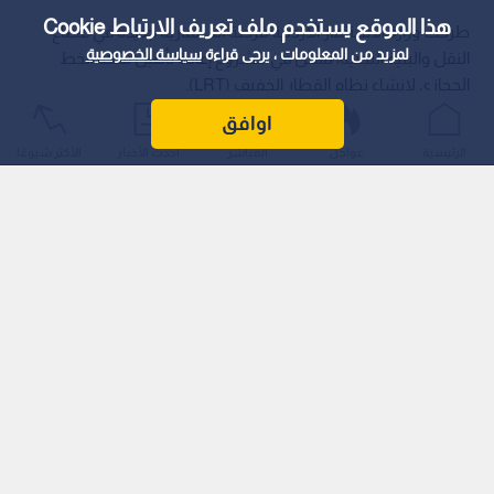
هذا الموقع يستخدم ملف تعريف الارتباط Cookie
طرحت وزارة الاستثمار الأردنية فرصة استثمارية جديدة في قطاع
لمزيد من المعلومات ، يرجى قراءة
سياسة الخصوصية
النقل والبنية التحتية، تتمثل في مشروع إعادة تأهيل سكة الخط
الحجازي لإنشاء نظام القطار الخفيف (LRT).
اوافق
الرئيسية
عواجل
المباشر
أحدث الأخبار
الأكثر شيوعًا
ويربط هذا المشروع الحيوي بين محافظتي الزرقاء وعمان، ممتدا من
منطقة شمال الزرقاء وصولا إلى مطار الملكة علياء الدولي، وذلك
ضمن سعي المملكة لتحديث منظومة النقل العام وتقديم حلول
مستدامة للتنقل بين المدن الرئيسية.