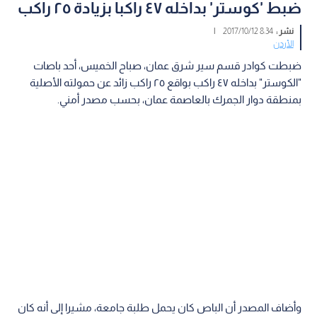
ضبط 'كوستر' بداخله ٤٧ راكبا بزيادة ٢٥ راكب
نشر :
8:34 2017/10/12
|
الأردن
ضبطت كوادر قسم سير شرق عمان، صباح الخميس، أحد باصات
"الكوستر" بداخله ٤٧ راكب بواقع ٢٥ راكب زائد عن حمولته الأصلية
بمنطقة دوار الجمرك بالعاصمة عمان، بحسب مصدر أمني.
وأضاف المصدر أن الباص كان يحمل طلبة جامعة، مشيرا إلى أنه كان