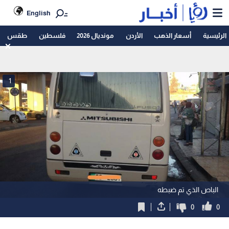
English
الرئيسية
أسعار الذهب
الأردن
مونديال 2026
فلسطين
طقس
1
الباص الذي تم ضبطه
0
0