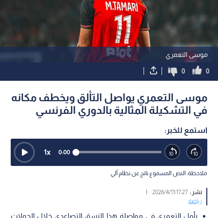
موسى التعمري
0
0
موسى التعمري يواصل التألق ويخطف مكانه
في التشكيلة المثالية بالدوري الفرنسي
استمع للخبر:
1
x
0:00
ملاحظة: النص المسموع ناتج عن نظام آلي
نشر :
17:27 2026/4/13
|
رياضة
يأمل التعمري في مواصلة هذا النسق التصاعدي خلال الجولات