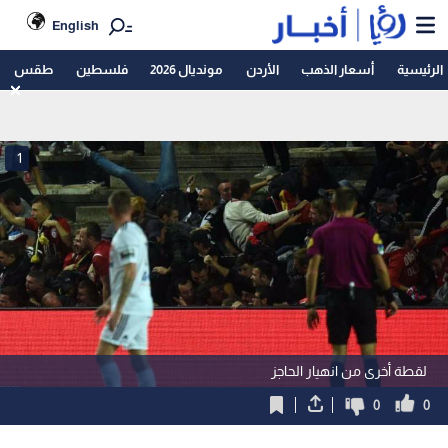
English
الرئيسية
أسعار الذهب
الأردن
مونديال 2026
فلسطين
طقس
1
لقطة أخرى من انهيار الحاجز
0
0