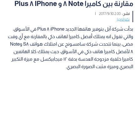
مقارنة بين كاميرا Note ٨ و IPhone ٨ Plus
نشر :
2:00 2017/9/30
|
تكنولوجيا
بدأت شركة آبل بتوفير هاتفها الجديد iPhone ٨ Plus في الأسواق،
والتي تقول انه يمتلك أفضل كاميرا لهاتف ذكي بالمقارنة مع أي وقت
مضى، بينما تتحدث شركة سامسونج عن امتلاك هواتف S٨ وNote
٨ لأفضل كاميرا هاتف ذكي في الأسواق، حيث يمتلك كلا الهاتفين
كاميرا خلفية مزدوجة العدسة بدقة ١٢ ميجابيكسل مع ميزة التكبير
البصري وميزة مثبت الصورة البصري.