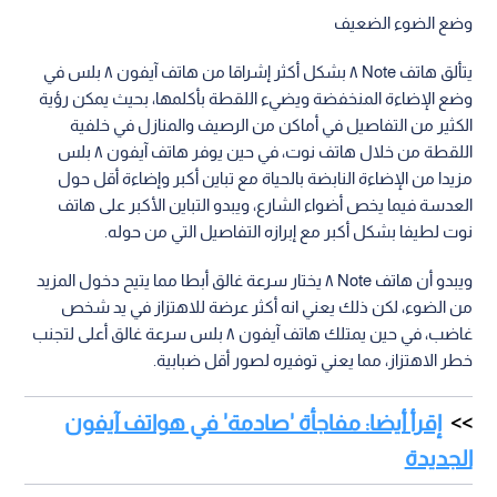
وضع الضوء الضعيف
يتألق هاتف Note ٨ بشكل أكثر إشراقا من هاتف آيفون ٨ بلس في
وضع الإضاءة المنخفضة ويضيء اللقطة بأكلمها، بحيث يمكن رؤية
الكثير من التفاصيل في أماكن من الرصيف والمنازل في خلفية
اللقطة من خلال هاتف نوت، في حين يوفر هاتف آيفون ٨ بلس
مزيدا من الإضاءة النابضة بالحياة مع تباين أكبر وإضاءة أقل حول
العدسة فيما يخص أضواء الشارع، ويبدو التباين الأكبر على هاتف
نوت لطيفا بشكل أكبر مع إبرازه التفاصيل التي من حوله.
ويبدو أن هاتف Note ٨ يختار سرعة غالق أبطا مما يتيح دخول المزيد
من الضوء، لكن ذلك يعني انه أكثر عرضة للاهتزاز في يد شخص
غاضب، في حين يمتلك هاتف آيفون ٨ بلس سرعة غالق أعلى لتجنب
خطر الاهتزاز، مما يعني توفيره لصور أقل ضبابية.
إقرأ أيضا: مفاجأة 'صادمة' في هواتف آيفون
الجديدة