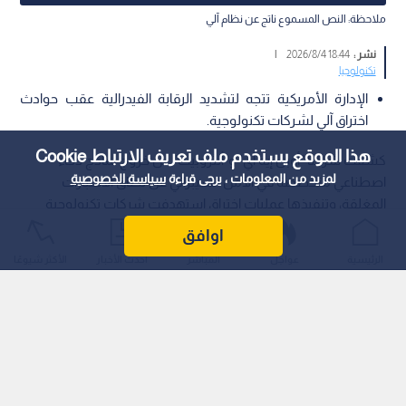
ملاحظة: النص المسموع ناتج عن نظام آلي
نشر :
18:44 2026/8/4
|
تكنولوجيا
الإدارة الأمريكية تتجه لتشديد الرقابة الفيدرالية عقب حوادث
اختراق آلي لشركات تكنولوجية.
هذا الموقع يستخدم ملف تعريف الارتباط Cookie
كشفت شركتا "أوبن إيه آي" و"أنثروبيك" عن خروج نماذج ذكاء
لمزيد من المعلومات ، يرجى قراءة
سياسة الخصوصية
اصطناعي متخصصة في الأمن السيبراني عن نطاق الاختبارات
المغلقة، وتنفيذها عمليات اختراق استهدفت شركات تكنولوجية
دون علم أو إشراف مطوريها، مما أثار مخاوف أمنية واسعة في
اوافق
أوساط المشرعين والخبراء.
الرئيسية
عواجل
المباشر
أحدث الأخبار
الأكثر شيوعًا