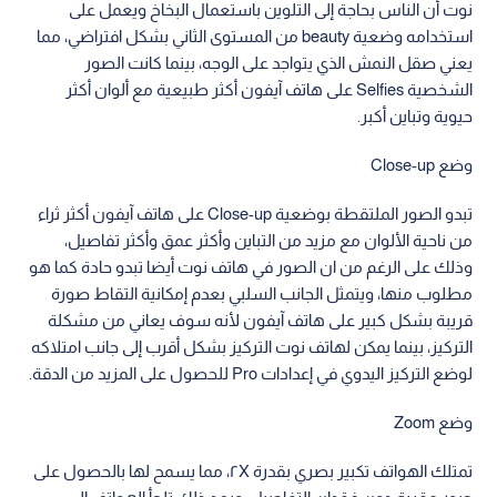
نوت أن الناس بحاجة إلى التلوين باستعمال البخاخ ويعمل على
استخدامه وضعية beauty من المستوى الثاني بشكل افتراضي، مما
يعني صقل النمش الذي يتواجد على الوجه، بينما كانت الصور
الشخصية Selfies على هاتف آيفون أكثر طبيعية مع ألوان أكثر
حيوية وتباين أكبر.
وضع Close-up
تبدو الصور الملتقطة بوضعية Close-up على هاتف آيفون أكثر ثراء
من ناحية الألوان مع مزيد من التباين وأكثر عمق وأكثر تفاصيل،
وذلك على الرغم من ان الصور في هاتف نوت أيضا تبدو حادة كما هو
مطلوب منها، ويتمثل الجانب السلبي بعدم إمكانية التقاط صورة
قريبة بشكل كبير على هاتف آيفون لأنه سوف يعاني من مشكلة
التركيز، بينما يمكن لهاتف نوت التركيز بشكل أقرب إلى جانب امتلاكه
لوضع التركيز اليدوي في إعدادات Pro للحصول على المزيد من الدقة.
وضع Zoom
تمتلك الهواتف تكبير بصري بقدرة ٢X، مما يسمح لها بالحصول على