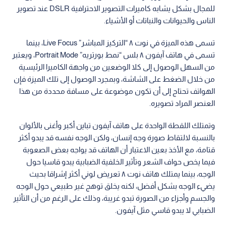
للمجال بشكل يشابه كاميرات التصوير الاحترافية DSLR عند تصوير
الناس والحيوانات والنباتات أو الأشياء.
تسمى هذه الميزة في نوت ٨ “التركيز المباشر” Live Focus، بينما
تسمى في هاتف آيفون ٨ بلس “نمط بورتريه‏” Portrait Mode، ويعتبر
من السهل الوصول إلى كلا الوضعين من واجهة الكاميرا الرئيسية
من خلال الضغط على الشاشة، وبمجرد الوصول إلى تلك الميزة فإن
الهواتف تحتاج إلى أن تكون موضوعة على مسافة محددة من هذا
العنصر المراد تصويره.
وتمتلك اللقطة الواحدة على هاتف آيفون تباين أكبر وأغنى بالألوان
بالنسبة لالتقاط صورة وجه إنسان، ولكن الوجه نفسه قد يبدو أكثر
قتامة، مع الأخذ بعين الاعتبار أن الهاتف قد يواجه بعض الصعوبة
فيما يخص حواف الشعر وتأثير الخلفية الضبابية يبدو قاسيا حول
الوجه، بينما يمتلك هاتف نوت ٨ تعريض لوني أكثر إشراقا بحيث
يضيء الوجه بشكل أفضل، لكنه يخلق توهج غير طبيعي حول الوجه
والجسم وأجزاء من الصورة تبدو غريبة، وذلك على الرغم من أن التأثير
الضبابي لا يبدو قاسي مثل آيفون.