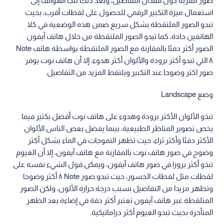
صور مقربة دون فقدان التفاصيل، وبعد ذلك تلجأ الهواتف إلى
استعمال ميزة التكبير الرقمي للحصول على لقطات أقرب، بحيث
تبدو الصور الملتقطة بشكل سريع ضمن هذه الوضعية في كلا
الهاتفين حادة، كما تبدو الصور الملتقطة من خلال هاتف آيفون
الصور أكثر دفئا بالمقارنة مع الصور الملتقطة بواسطة هاتف Note
٨ التي تبدو أكثر برودة والألوان أكثر هدوء، إلا أن هاتف نوت يوفر
صور اكثر وضوحا عند التكبير ويلتقط المزيد من التفاصيل.
وضع Landscape
تبدو الألوان الأكثر برودة وهدوء على هاتف نوت أفضل بكثير فيما
يخص تصوير المناظر الطبيعية، بينما يفضل بعض الناس الألوان
الأكثر دفئا وأكثر ثراء، حيث تظهر التموجات في الماء بشكل أكثر
وضوح في صور هاتف نوت بالمقارنة مع هاتف آيفون، إلا أن الغيوم
تبدو أكثر بروزا في صور هاتف آيفون، ويمكن قول الشيء نفسه على
لقطات مثل لقطات الجسور، حيث تبدو صور Note ٨ أكثر وضوحا
وتظهر مزيدا من التفاصيل بسبب درجة حرارة الألون، ولكن الصور
المتلقطة عبر هاتف آيفون تعتبر أكثر دقة في إضاءة بعد الظهر
المتأخرة بحيث تبدو الغيوم أكثر دراماتيكية.