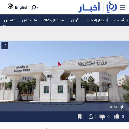
English
الرئيسية
أسعار الذهب
الأردن
مونديال 2026
فلسطين
طقس
1
ارشيفية
0
0