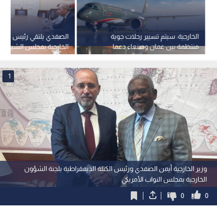
الخارجية: سيتم تسيير رحلات جوية
الصفدي يلتقي رئيس لجنة
منتظمة بين عمان وصنعاء دعما
الخارجية بمجلس الشيوخ ال
لمسار السلام
والسيناتور شاهين
1
وزير الخارجية أيمن الصفدي ورئيس الكتلة الديمقراطية بلجنة الشؤون
الخارجية بمجلس النواب الأمريكي
0
0