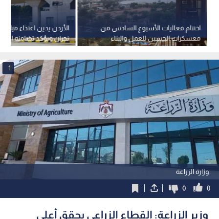
اختتام فعاليات الأسبوع السادس من
الأردن يدين اعتداء ميليشي
معسكرات الحسين للعمل والبناء
نجران ويؤكد تضامنه المط
بالعقبة لعام 2026
السعودية
1
وزارة الزراعة
0
0
وزير الزراعة: القطاع الزراعي يحقق أعلى