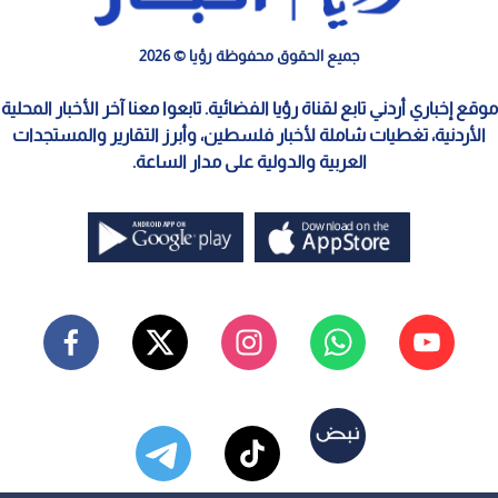
جميع الحقوق محفوظة رؤيا © 2026
موقع إخباري أردني تابع لقناة رؤيا الفضائية. تابعوا معنا آخر الأخبار المحلية
الأردنية، تغطيات شاملة لأخبار فلسطين، وأبرز التقارير والمستجدات
العربية والدولية على مدار الساعة.