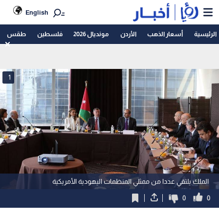
English
الرئيسية
أسعار الذهب
الأردن
مونديال 2026
فلسطين
طقس
1
الملك يلتقي عددا من ممثلي المنظمات اليهودية الأمريكية
0
0