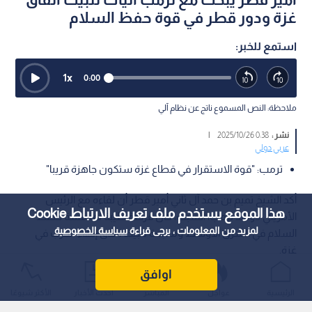
غزة ودور قطر في قوة حفظ السلام
استمع للخبر:
1
x
0:00
ملاحظة: النص المسموع ناتج عن نظام آلي
نشر :
0:38 2025/10/26
|
عربي دولي
ترمب: "قوة الاستقرار في قطاع غزة ستكون جاهزة قريبا"
أكد الشيخ تميم بن حمد آل ثاني أمير قطر أن لقاءه مع الرئيس
هذا الموقع يستخدم ملف تعريف الارتباط Cookie
الأمريكي دونالد ترمب، السبت، كان فرصة طيبة لمناقشة خطط
لمزيد من المعلومات ، يرجى قراءة
سياسة الخصوصية
السلام في الشرق الأوسط ومتابعة تثبيت اتفاق إنهاء الحرب في
غزة.
اوافق
الرئيسية
عواجل
المباشر
أحدث الأخبار
الأكثر شيوعًا