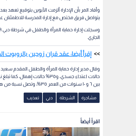
وأفاد المر بأن الإدارة ألزمت الأبوين بتوقيع تعهد ب
يتواصل فريق مختص مع إدارة المدرسة للاطمئنان عل
الجاري.
إقرأ أيضا: عقد قران زوجين بالروبوت ا
بين ٦ و ١٠ سنوات من العمر ٣٥%، وتصل نسبة من هم بين ١١ سنة و ١٨ سنة إلى ٢٤%.
مشاجرة
الشرطة
دبي
تعذيب
اقرأ أيضاً