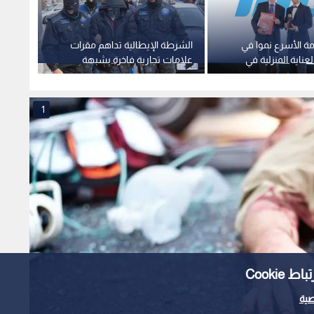
مة الأسرع نموا في
الشرطة الإيطالية تداهم مقرات
رويترز:
عناية المنزلية في
علامات تجارية فاخرة بشبهة
أبوظبي
ط تحصد جائزة
استغلال عمال صينيين
لشراء 10 طائرات بوينج 7
1
Cooki
ية