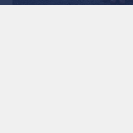
ندرية.. خلاف على "حضانة
ل طليقته والشروع في
1
x
0:00