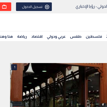
ولي - رؤيا الإخباري
تسجيل الدخول
فلسطين
طقس
عربي ودولي
اقتصاد
رياضة
هنا وهن
1