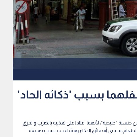
فلهما بسبب 'ذكائه الحاد'
جنسية “خليجية”، لأنهما اعتادا على تعذيبه بالضرب والحرق
لطعام، بدعوى أنه فائق الذكاء ومشاغب، بحسب صحيفة