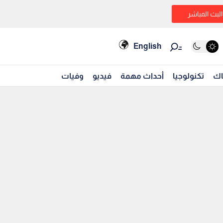
البث المباشر
English
اك
تكنولوجيا
أحداث مهمة
فيديو
وفيات