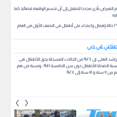
عدم التعرض بأذى مجددا للطفل إلى أن تحسم الواقعة قضائيا، كما
يه.
وسجلت إدارة حماية المرأة والطفل في شرطة دبي ٢٩ حالة إهمال واعتداء على أطفال في النصف الأول من العام
لصناعي في دبي
وقال مدير إدارة حماية المرأة والطفل المقدم سعيد راشد الهلي، إن ٢٤% من الحالات المسجلة بحق الأطفال هي
حالات اعتداء جسدي، و٣٥% حالات إهمال، كما تبلغ نسبة الضحايا الأطفال دون سن الخامسة ٤١% ، ونسبة من هم