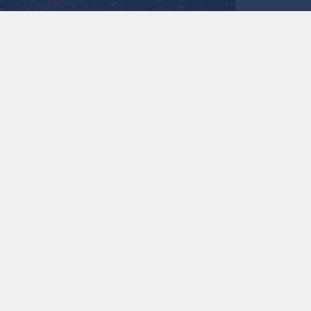
جريمة قتل - تعبيرية
0
0
جريمة مروعة في الإسك
طفل "يدفع شخصا لقت
قتل والديها
استمع للخبر:
ملاحظة: النص المسموع ناتج عن نظام آلي