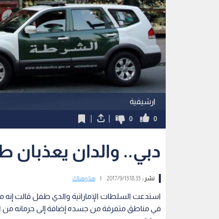
ارشيفية
0
0
دبي.. والدان يعذبان ط
نشر :
18:33 2017/9/13
|
هنا وهناك
استدعت السلطات الإماراتية والدي طفل قالت إنه من 
في مناطق متفرقة من جسده إضافة إلى حرمانه من ا