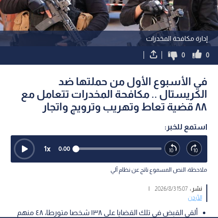
إدارة مكافحة المخدرات
0
0
في الأسبوع الأول من حملتها ضد
الكريستال .. مكافحة المخدرات تتعامل مع
٨٨ قضية تعاط وتهريب وترويج واتجار
استمع للخبر:
1
x
0:00
ملاحظة: النص المسموع ناتج عن نظام آلي
نشر :
15:07 2026/8/3
|
الأردن
ألقي القبض في تلك القضايا على ١٣٨ شخصا متورطا، ٤٨ منهم