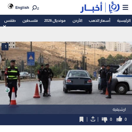
English
الرئيسية
أسعار الذهب
الأردن
مونديال 2026
فلسطين
طقس
1
ارشيفية
0
0