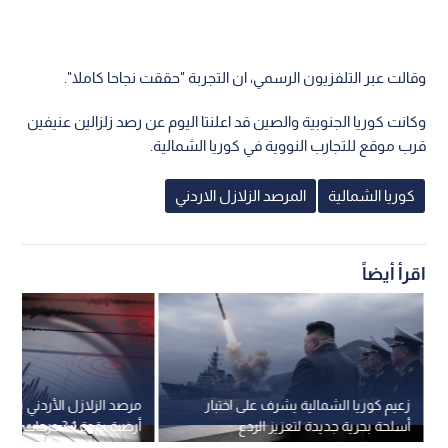
وقالت عبر التلفزيون الرسمي، ان التجربة "حققت نجاحا كاملا".
وكانت كوريا الجنوبية والصين قد اعلنتا اليوم عن رصد زلزالين عنيفين
قرب موقع للتجارب النووية في كوريا الشمالية.
كوريا الشمالية
المرصد الزلازل الاردني
اقرأ أيضاً
زعيم كوريا الشمالية يشرف على اختبار
مرصد الزلازل الأردني يس
أسلحة بحرية جديدة لتعزيز الردع
أرضية بقوة 3.1 درج
العسكري
طبريا