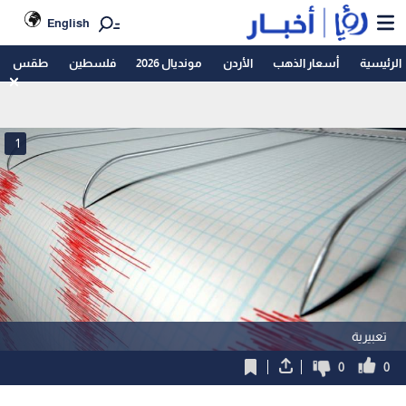
English
الرئيسية
أسعار الذهب
الأردن
مونديال 2026
فلسطين
طقس
1
تعبيرية
0
0