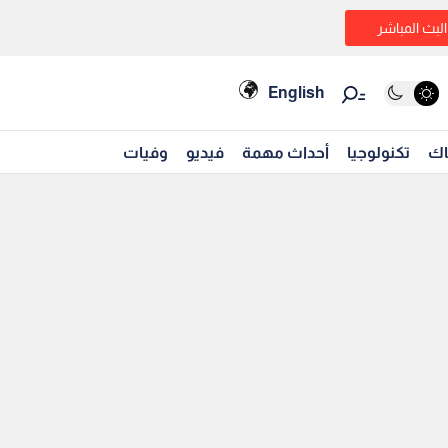
البث المباشر
English
اك
تكنولوجيا
أحداث مهمة
فيديو
وفيات