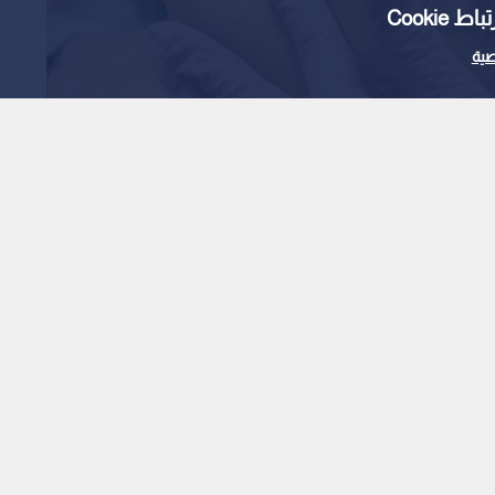
Cooki
ية
دم الجلد البشري لإعادة
1
x
0:00