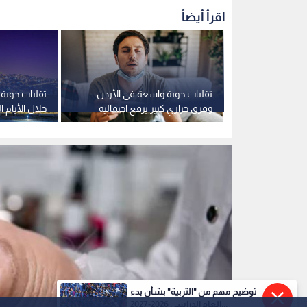
اقرأ أيضاً
تقلبات جوية واسعة في الأردن
تقلبات جوية
وفرق حراري كبير يرفع احتمالية
خلال الأيام ا
الإصابة بنزلات البرد
انخفاض حرار
توضيح مهم من "التربية" بشأن بدء
العام الدراسي 2026-2027...