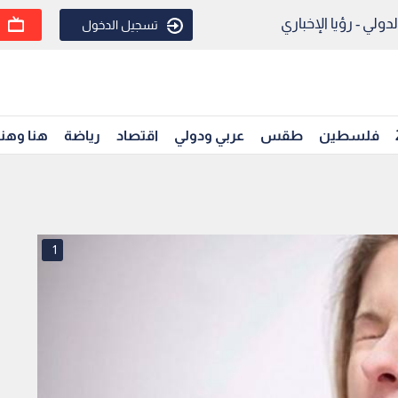
ولي - رؤيا الإخباري
تسجيل الدخول
فلسطين
طقس
عربي ودولي
اقتصاد
رياضة
هنا وهن
1