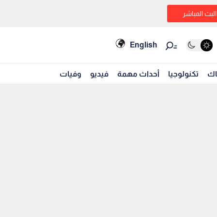
البث المباشر
English
اك
تكنولوجيا
أحداث مهمة
فيديو
وفيات