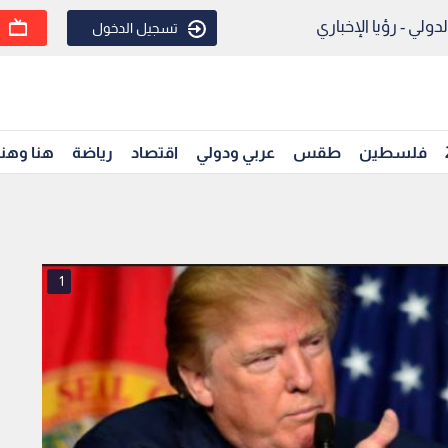
ولي - رؤيا الإخباري
تسجيل الدخول
فلسطين
طقس
عربي ودولي
اقتصاد
رياضة
هنا وهن
1