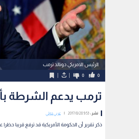
الرئيس الامريكي دونالد ترمب
0
0
ترمب يدعم الشرطة ب
نشر :
9:53 2017/8/28
|
عربي دولي
ذكر تقرير أن الحكومة الأمريكية قد ترفع قريبا حظر
وذكرت صحيفة (يو إس إيه توداي) أنها حصلت على و