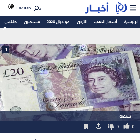
English
الرئيسية
أسعار الذهب
الأردن
مونديال 2026
فلسطين
طقس
1
ارشيفية
0
0