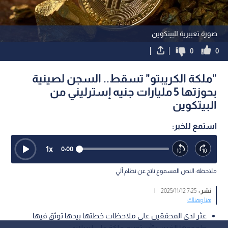
صورة تعبيرية للبيتكوين
0
0
"ملكة الكريبتو" تسقط.. السجن لصينية
بحوزتها 5 مليارات جنيه إسترليني من
البيتكوين
استمع للخبر:
1
x
0:00
ملاحظة: النص المسموع ناتج عن نظام آلي
نشر :
7:25 2025/11/12
|
هنا وهناك
عثر لدى المحققين على ملاحظات خطتها بيدها توثق فيها
طموحها الغريب "أن تصبح ملكة على ليبرلاند"