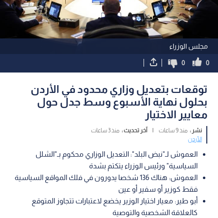
مجلس الوزراء
0
0
توقعات بتعديل وزاري محدود في الأردن
بحلول نهاية الأسبوع وسط جدل حول
معايير الاختيار
نشر :
منذ 9 ساعات
|
آخر تحديث :
منذ 3 ساعات
الأردن
العموش لـ"نبض البلد": التعديل الوزاري محكوم بـ"الشلل
السياسية" ورئيس الوزراء يتكتم بشدة
العموش: هناك 136 شخصا يدورون في فلك المواقع السياسية
فقط كوزير أو سفير أو عين
أبو طير: معيار اختيار الوزير يخضع لاعتبارات تتجاوز المتوقع
كالعلاقة الشخصية والتوصية