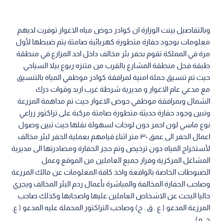
وبالتفاصيل بينت الوزارة ان كوادر حوض مياه الاغوار توفرت لديهم
معلومات بوجود حفارة متطورة كهربائية صامتة يتم ضبطها لأول
مرة في المملكة تقوم بحفر بئر مخالف داخل احد المزارع في منطقة
طبقة فحل منطقة المشارع بالقرب من متنزه ربوع بيلا السياحي
حيث تم تنسيق حملة امنية لمرافقة كوادر موظفي المياه بالتنسيق
مع مدعي عام الاغوار و مديرية شرطة غرب اربد وقوات درك
الشمال وبمرافقة موظفي حوض الاغوار حيث تم مداهمة المزرعة
وتبين وجود حفارة حديثة متطورة صامتة مركبة على تراكتور زراعي
نوع ماسي لون احمر دون لوحات لسهولة نقلها حيث تبين وصول
اعمال الحفر الى عمق ٣٠ متر اثناء قيامهم بعملية الحفر لبئر مخالف
لأستخراج المياه دون ترخيص وتم حجز الحفارة ومصادرتها الى مديرية
المشاغل المركزية وفرار جميع العاملين من الموقع وعمل
الضبوطات الخاصة بالواقعة واخذ كافة المعلومات عن مالك المزرعة
وصاحب الحفارة المخالفة والمباشرة بأعمال ردم البئر المخالف ويجري
حاليا البحث عن الاشخاص العاملين عليها واصحابها وكذلك صاحب
المرزعة المدعو ( ع . ق . ح) وصاحب التراكتور المحملة عليه المدعو ( ع.
ح. م) .