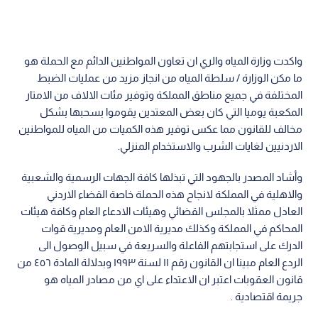
واكدت وزارة المياه والري ان تعاون المواطنين الدائم مع الحملة هو
ما مكن الوزارة / سلطة المياه من انجاز مزيد من عمليات الضبط
المختلفة في جميع مناطق المملكة وتوفير مئات الالاف من الامتار
المكعبة يوميا التي كان بعض المعتدين يقوموا بسحبها بشكل
مخالف للقانون مما عكس توفير هذه الكميات من المياه للمواطنين
الاردنيين لغايات الشرب والاستخدام المنزلي.
وأشاد المصدر بالجهود التي تبذلها كافة الجهات الرسمية والشعبية
والاهلية في المملكة لانجاح هذه الحملة خاصة القضاء الاردني
العادل ممثلا بالمجلس القضائي وهيئات الادعاء العام وكافة هيئات
المحاكم في المملكة وكذلك مديرية الامن العام ومديرية قوات
الدرك على استجابتهم الفاعلة والسريعة في سبيل الوصول الى
الردع العام مبينا ان القانون رقم ١١ لسنة ١٩٩٣ وبدلالة المادة ٤٥٦ من
قانون العقوبات اعتبر ان الاعتداء على اي من مصادر المياه هو
جريمة اقتصادية .