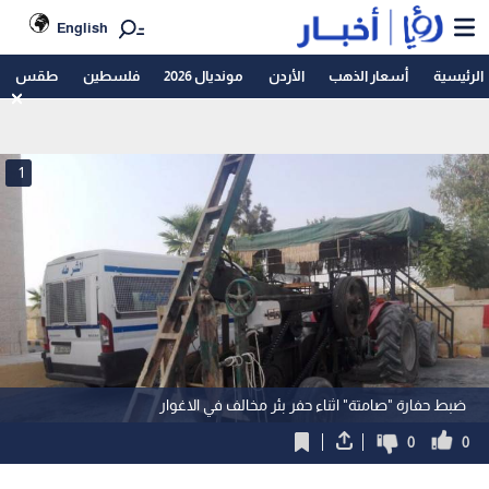
English
الرئيسية
أسعار الذهب
الأردن
مونديال 2026
فلسطين
طقس
1
ضبط حفارة "صامتة" اثناء حفر بئر مخالف في الاغوار
0
0