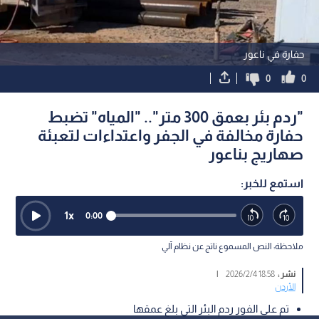
حفارة في ناعور
0
0
"ردم بئر بعمق 300 متر".. "المياه" تضبط
حفارة مخالفة في الجفر واعتداءات لتعبئة
صهاريج بناعور
استمع للخبر:
1
x
0:00
ملاحظة: النص المسموع ناتج عن نظام آلي
نشر :
18:58 2026/2/4
|
الأردن
تم على الفور ردم البئر التي بلغ عمقها