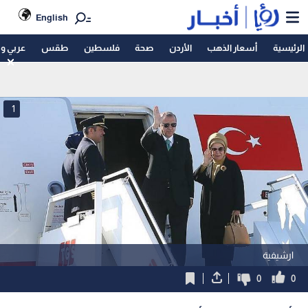
English
الرئيسية
أسعار الذهب
الأردن
صحة
فلسطين
طقس
عربي و
1
ارشيفية
0
0