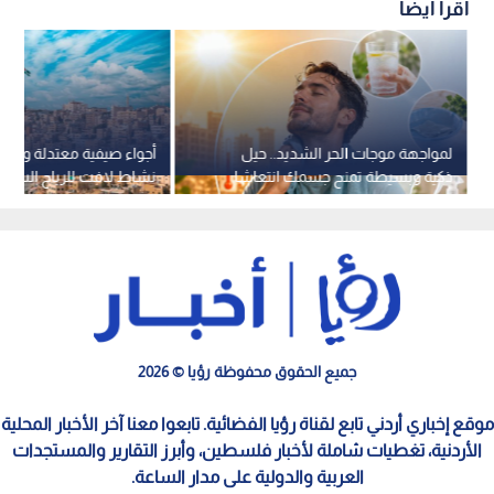
اقرأ أيضاً
لمواجهة موجات الحر الشديد.. حيل
أجواء صيفية معتدلة وحرارة
ذكية وبسيطة تمنح جسمك انتعاشا
نشاط لافت للرياح السبت
فوريا
جميع الحقوق محفوظة رؤيا © 2026
موقع إخباري أردني تابع لقناة رؤيا الفضائية. تابعوا معنا آخر الأخبار المحلية
الأردنية، تغطيات شاملة لأخبار فلسطين، وأبرز التقارير والمستجدات
العربية والدولية على مدار الساعة.