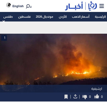
English
الرئيسية
أسعار الذهب
الأردن
مونديال 2026
فلسطين
طقس
1
ارشيفية
0
0