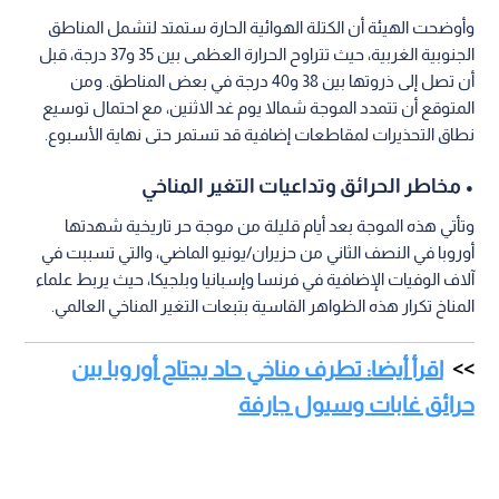
وأوضحت الهيئة أن الكتلة الهوائية الحارة ستمتد لتشمل المناطق
الجنوبية الغربية، حيث تتراوح الحرارة العظمى بين 35 و37 درجة، قبل
أن تصل إلى ذروتها بين 38 و40 درجة في بعض المناطق. ومن
المتوقع أن تتمدد الموجة شمالا يوم غد الاثنين، مع احتمال توسيع
نطاق التحذيرات لمقاطعات إضافية قد تستمر حتى نهاية الأسبوع.
• مخاطر الحرائق وتداعيات التغير المناخي
وتأتي هذه الموجة بعد أيام قليلة من موجة حر تاريخية شهدتها
أوروبا في النصف الثاني من حزيران/يونيو الماضي، والتي تسببت في
آلاف الوفيات الإضافية في فرنسا وإسبانيا وبلجيكا، حيث يربط علماء
المناخ تكرار هذه الظواهر القاسية بتبعات التغير المناخي العالمي.
اقرأ أيضا: تطرف مناخي حاد يجتاح أوروبا بين
حرائق غابات وسيول جارفة