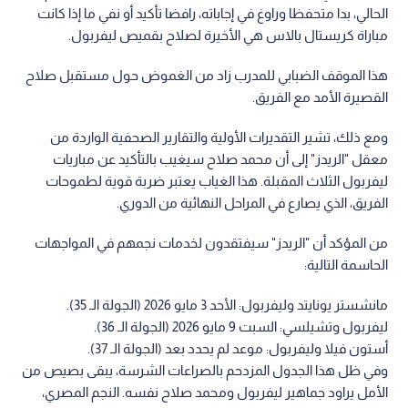
الحالي، بدا متحفظا وراوغ في إجاباته، رافضا تأكيد أو نفي ما إذا كانت
مباراة كريستال بالاس هي الأخيرة لصلاح بقميص ليفربول.
هذا الموقف الضبابي للمدرب زاد من الغموض حول مستقبل صلاح
القصيرة الأمد مع الفريق.
ومع ذلك، تشير التقديرات الأولية والتقارير الصحفية الواردة من
معقل "الريدز" إلى أن محمد صلاح سيغيب بالتأكيد عن مباريات
ليفربول الثلاث المقبلة. هذا الغياب يعتبر ضربة قوية لطموحات
الفريق، الذي يصارع في المراحل النهائية من الدوري.
من المؤكد أن "الريدز" سيفتقدون لخدمات نجمهم في المواجهات
الحاسمة التالية:
مانشستر يونايتد وليفربول: الأحد 3 مايو 2026 (الجولة الـ 35).
ليفربول وتشيلسي: السبت 9 مايو 2026 (الجولة الـ 36).
أستون فيلا وليفربول: موعد لم يحدد بعد (الجولة الـ 37).
وفي ظل هذا الجدول المزدحم بالصراعات الشرسة، يبقى بصيص من
الأمل يراود جماهير ليفربول ومحمد صلاح نفسه. النجم المصري،