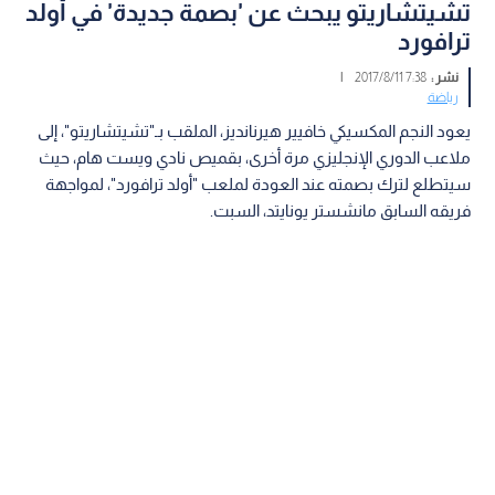
تشيتشاريتو يبحث عن 'بصمة جديدة' في أولد
ترافورد
نشر :
7:38 2017/8/11
|
رياضة
يعود النجم المكسيكي خافيير هيرنانديز، الملقب بـ"تشيتشاريتو"، إلى
ملاعب الدوري الإنجليزي مرة أخرى، بقميص نادي ويست هام، حيث
سيتطلع لترك بصمته عند العودة لملعب "أولد ترافورد"، لمواجهة
فريقه السابق مانشستر يونايتد، السبت.