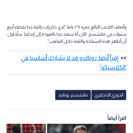
وأضاف اللاعب البالغ عمره ٢٩ عاما "لدي ذكريات رائعة جدا بقضاء أربع
سنوات في مانشستر. الآن أنا سعيد جدا بالعودة إلى إنجلترا. سأحاول
أن أظهر هذه السعادة والثقة داخل الملعب".
إقرأ أيضا: رونالدو قد لا يشارك أساسيا في
'الكلاسيكو'
الدوري الانجليزي
مانشستر يونايتد
اقرأ أيضاً