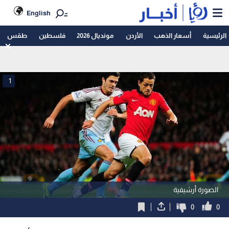
English
الرئيسية
أسعار الذهب
الأردن
مونديال 2026
فلسطين
طقس
1
الصورة أرشيفية
0
0