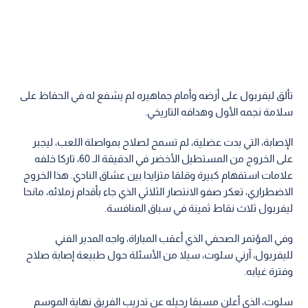
تألق ليفربول على أرضه وأمام جماهيره لم يشفع له في الحفاظ على
سلامة نجمه الأول وهدافه التاريخي.
الإصابة، التي بدت عضلية، لم تسمح لصلاح بمواصلة اللعب، ليجبر
على الخروج من المستطيل الأخضر في الدقيقة الـ 60، تاركا خلفه
علامات استفهام كبيرة وقلقا متزايدا بين عشاق النادي. هذا الخروج
الاضطراري، تعكر صفو الانتصار الثلاثي الذي جاء بأقدام زملائه، مانحا
ليفربول ثلاث نقاط ثمينة في سباق المنافسة.
وفي المؤتمر الصحفي الذي أعقب المباراة، واجه المدير الفني
لليفربول، آرني سلوت، سيلا من الأسئلة حول طبيعة إصابة صلاح
وفترة غيابه.
سلوت، الذي أعلن مسبقا رحيله عن تدريب الفريق نهاية الموسم