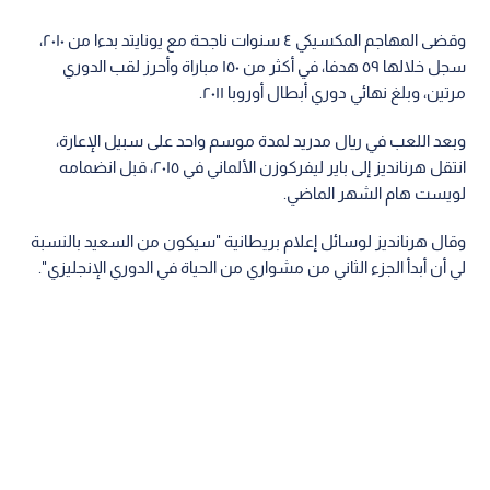
وقضى المهاجم المكسيكي ٤ سنوات ناجحة مع يونايتد بدءا من ٢٠١٠،
سجل خلالها ٥٩ هدفا، في أكثر من ١٥٠ مباراة وأحرز لقب الدوري
مرتين، وبلغ نهائي دوري أبطال أوروبا ٢٠١١.
وبعد اللعب في ريال مدريد لمدة موسم واحد على سبيل الإعارة،
انتقل هرنانديز إلى باير ليفركوزن الألماني في ٢٠١٥، قبل انضمامه
لويست هام الشهر الماضي.
وقال هرنانديز لوسائل إعلام بريطانية "سيكون من السعيد بالنسبة
لي أن أبدأ الجزء الثاني من مشواري من الحياة في الدوري الإنجليزي".