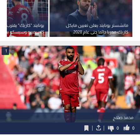
مانشستر يونايتد يعلن تعيين مايكل
يونايتد "كاريك" يقترب من 
كاريك مدربا دائما حتى عام 2028
كاسيميرو وسيسكو يقودا
الشياطين لإسقاط برينتف
1
محمد صلاح
0
0