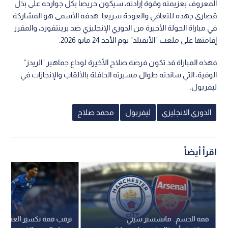
المعروف بعزيمته وقوة إرادته، سيكون حريصا بكل جوارحه على بذل
قصارى جهده للتعافي والعودة سريعا. هدفه الأسمى هو المشاركة
في مباراة الجولة الأخيرة من الدوري الإنجليزي ضد برينتفورد، والمقرر
إقامتها على ملعب "الأنفيلد" يوم الأحد 24 مايو 2026.
فهذه المباراة قد تكون فرصة صلاح الأخيرة لوداع جماهير "الريدز"
الوفية، التي ساندته طوال مسيرته الحافلة بالألقاب والإنجازات في
ليفربول.
الدوري الانجليزي
ليفربول
محمد صلاح
اقرأ أيضاً
قمة الحسم.. مانشستر سيتي
ترقب قمة تكسير العظام في