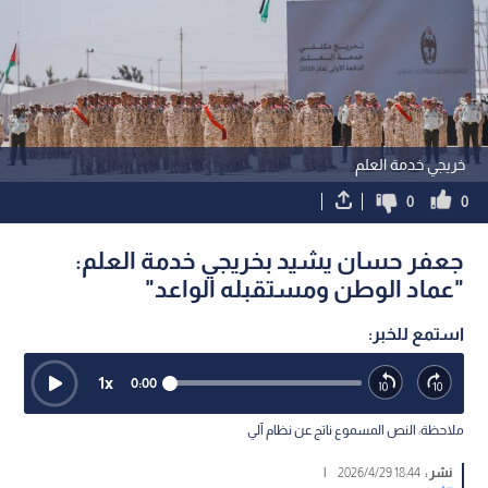
خريجي خدمة العلم
0
0
جعفر حسان يشيد بخريجي خدمة العلم:
"عماد الوطن ومستقبله الواعد"
استمع للخبر:
1
x
0:00
ملاحظة: النص المسموع ناتج عن نظام آلي
نشر :
18:44 2026/4/29
|