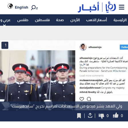
English
الرئيسية
أسعار الذهب
الأردن
صحة
فلسطين
طقس
عربي و
1
ولي العهد ينشر فيديو من الاستعدادات لمراسم تخريج "ساندهيرست"
0
0