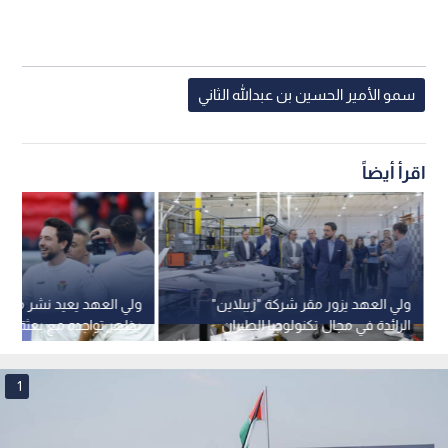
سمو الأمير الحسين بن عبدالله الثاني
اقرأ أيضاً
ولي العهد يزور مقر شركة "زيبلاين"
ولي العهد يعيد نشر مقط
الرائدة في مجال تكنولوجيا الطيران
يظهر تواجده مع بعثة الم
اللوجستي الذاتي بكاليفورنيا
الوطني في سان دييغو
1