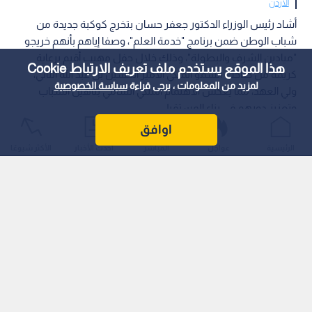
الأردن
أشاد رئيس الوزراء الدكتور جعفر حسان بتخرج كوكبة جديدة من
شباب الوطن ضمن برنامج "خدمة العلم"، وصفا إياهم بأنهم خريجو
"ميادين الشرف والبطولة"، وذلك خلال حفل مهيب أقيم برعاية
هذا الموقع يستخدم ملف تعريف الارتباط Cookie
كريمة من صاحب السمو الملكي الأمير الحسين بن عبد الله الثاني،
لمزيد من المعلومات ، يرجى قراءة
سياسة الخصوصية
ولي العهد، مما يعكس الاهتمام الملكي السامي بتأهيل الشباب
وتعزيز دورهم في بناء المستقبل.
اوافق
الرئيسية
عواجل
المباشر
أحدث الأخبار
الأكثر شيوعًا