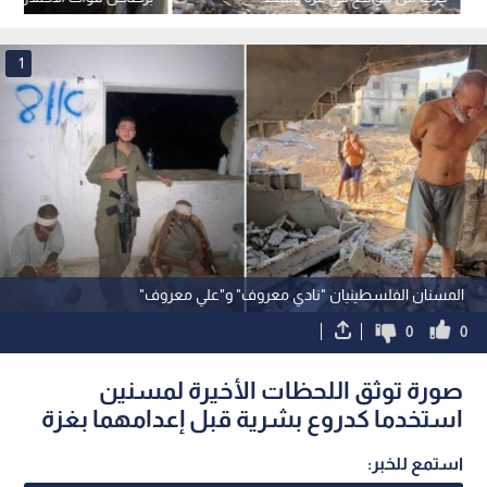
ضغوط أمريكية
يونس جنوب قطاع غزة
1
المسنان الفلسطينيان "نادي معروف" و"علي معروف"
0
0
صورة توثق اللحظات الأخيرة لمسنين
استخدما كدروع بشرية قبل إعدامهما بغزة
استمع للخبر: