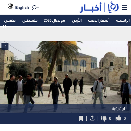
English
الرئيسية
أسعار الذهب
الأردن
مونديال 2026
فلسطين
طقس
1
ارشيفية
0
0