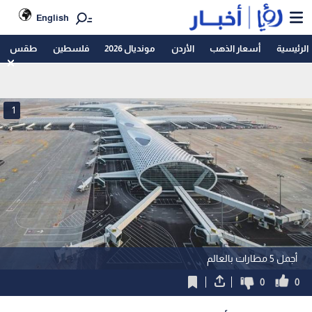
English
الرئيسية
أسعار الذهب
الأردن
مونديال 2026
فلسطين
طقس
1
أجمل 5 مطارات بالعالم
0
0