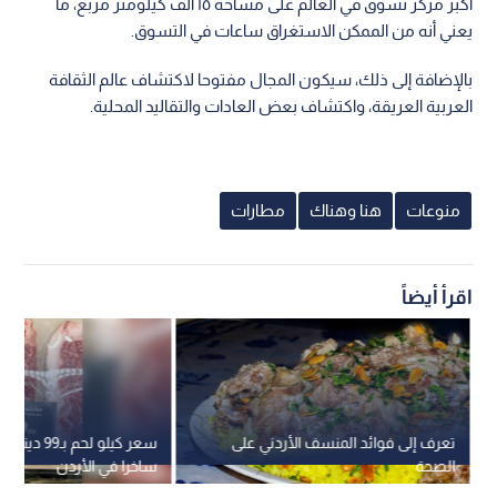
أكبر مركز تسوق في العالم على مساحة ١٥ ألف كيلومتر مربع، ما
يعني أنه من الممكن الاستغراق ساعات في التسوق.
بالإضافة إلى ذلك، سيكون المجال مفتوحا لاكتشاف عالم الثقافة
العربية العريقة، واكتشاف بعض العادات والتقاليد المحلية.
منوعات
هنا وهناك
مطارات
اقرأ أيضاً
تعرف إلى فوائد المنسف الأردني على
سعر كيلو لحم بـ99 
الصحة
ساخرا في الأردن