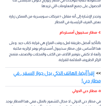
محظوظا كفاية بتواجدك في مطار زيوريخ كلوتن، سيتسنى لك
الحصول على جميع المعلومات التي تريدها.
وتجدر الإشارة إلى أنه مقابل ١٠ فرنكات سويسرية من الممكن زيارة
بعض الغرف الرئيسية في المطار.
٤- مطار سخيبول أمستردام
بالتأكيد أفضل طريقة لملء وقت الفراغ هي قراءة كتاب جيد. وعلى
هذا الأساس، فإن مطار سخيبول أمستردام يوفر لزائريه مكتبة
رائعة لا تكتفي بتوفير الآلاف من الكتب والمجلات والصحف، فتمنح
الزائر الظروف الملائمة للقراءة.
إقرأ أيضا: الهاتف الذكي بدل جواز السفر.. في
مطار دبي!
٥- مطار دبي الدولي
في مطار دبي الدولي، لا مجال للشعور بالملل، ففي هذا المطار يوجد