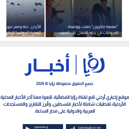
"صفعة ماكرون" صمت ووصمة..
الأردن.. جنة وممر حيوي ع
الفروقات في ردود الفعل على العنف
الهجرة العظيم" للطيور
بين الرجل والمرأة
جميع الحقوق محفوظة رؤيا © 2026
موقع إخباري أردني تابع لقناة رؤيا الفضائية. تابعوا معنا آخر الأخبار المحلية
الأردنية، تغطيات شاملة لأخبار فلسطين، وأبرز التقارير والمستجدات
العربية والدولية على مدار الساعة.