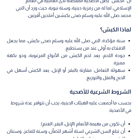
أن "الكبش" يظل الأضحية المفضلة لدى الغالبية في العالم
الإسلامي، لما له من رمزية دينية، وسنة نبوية، حيث ورد أن النبي
محمد صلى الله عليه وسلم ضحى بكبشين أملحين أقرنين.
لماذا الكبش؟
سنة مؤكدة: النبي صلى الله عليه وسلم ضحى بكبش، مما يجعل
الاقتداء به أولى عند من يستطيع.
جودة اللحم: يعد لحم الكبش من الأنواع المرغوبة، وذو نكهة
مميزة.
سهولة التعامل: مقارنة بالبقر أو الإبل، يعد الكبش أسهل في
الذبح والنقل والتوزيع.
الشروط الشرعية للأضحية
بحسب ما أجمعت عليه الهيئات الدينية، يجب أن تتوافر عدة شروط
في الأضحية.
أن تكون من بهيمة الأنعام (الإبل، البقر، الغنم).
أن تبلغ السن الشرعي (ستة أشهر للضأن، وسنة للماعز، وسنتان