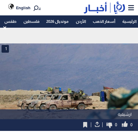
English
الرئيسية
أسعار الذهب
الأردن
مونديال 2026
فلسطين
طقس
1
ارشيفية
0
0