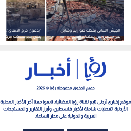
الجيش اللبناني يفكك صواريخ وقنابل
"بدعوى خرق الاتفاق".. جي
غير منفجرة من مخلفات العدوان
يعلن بدء هجمات مركزة جن
الإسرائيلي في عدة بلدات
جميع الحقوق محفوظة رؤيا © 2026
موقع إخباري أردني تابع لقناة رؤيا الفضائية. تابعوا معنا آخر الأخبار المحلية
الأردنية، تغطيات شاملة لأخبار فلسطين، وأبرز التقارير والمستجدات
العربية والدولية على مدار الساعة.