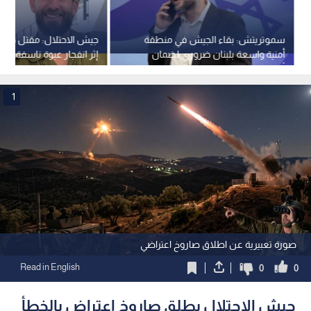
سموتريتش: بقاء الجيش في منطقة
أمنية واسعة بلبنان ضروري لضمان
إثر انفجار عبوة ناسفة دا
أمن الشمال
جنوب لبنان
1
صورة تعبيرية عن اطلاق صاروخ اعتراضي
Read in English
0
0
جيش الاحتلال يطلق صاروخ اعتراض بالخطأ