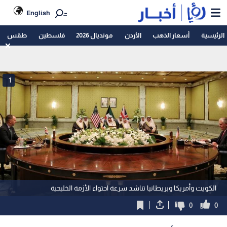
English
الرئيسية
أسعار الذهب
الأردن
مونديال 2026
فلسطين
طقس
1
الكويت وأمريكا وبريطانيا تناشد سرعة احتواء الأزمة الخليجية
0
0