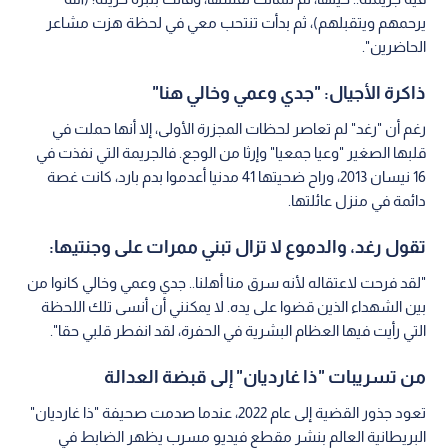
يرحمهم ويتقبلهم)، ثم بدأت تنتحب معي في لحظة هزت مشاعر
الحاضرين".
ذاكرة الأجيال: "جدي وعمي وخالي هنا"
رغم أن "رغد" لم تعاصر لحظات المجزرة الأولى، إلا أنها حملت في
قلبها الصغير "وعيا جمعيا" وإرثا من الوجع. فالجريمة التي نفذت في
16 نيسان 2013، وراح ضحيتها 41 مدنيا أعدموا بدم بارد، كانت غصة
دائمة في منزل عائلتها.
تقول رغد، والدموع لا تزال تبني ممرات على وجنتيها:
"لقد فرحت لاعتقاله لأنه سرق منا أهلنا.. جدي وعمي وخالي كانوا من
بين الشهداء الذين قضوا على يده. لا يمكنني أن أنسى تلك اللحظة
التي رأيت فيها العظام البشرية في الحفرة، لقد انفطر قلبي حقا".
من تسريبات "ذا غارديان" إلى قبضة العدالة
تعود جذور القضية إلى عام 2022، عندما صدمت صحيفة "ذا غارديان"
البريطانية العالم بنشر مقطع فيديو مسرب يظهر الضابط في