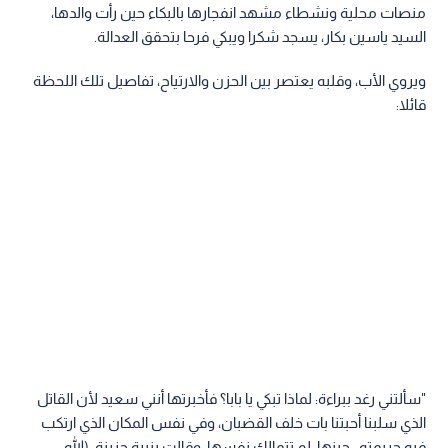
منصات محلية ونشطاء مشهد انفجارها بالبكاء حين رأت والدها،
السيد ياسين بكار، يسجد شكرا ويبكي فرحا بتحقق العدالة.
ويروي الأب، وقلبه يعتصر بين الحزن والارتياح، تفاصيل تلك اللحظة
قائلا:
"سألتني رغد ببراءة: لماذا تبكي يا بابا؟ فأخبرتها أنني سعيد لأن القاتل
الذي سلبنا أحبتنا بات خلف القضبان، وفي نفس المكان الذي ارتكب
فيه جريمته.. حينها، لم تتمالك نفسها، وقالت بنبرة حزينة: (الله