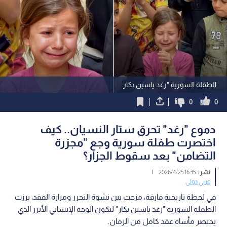
الطفلة السورية "رغد ياسين بكار
0
0
دموع "رغد" تحرق ستار النسيان.. كيف
اختصرت طفلة سورية وجع "مجزرة
التضامن" بعد سقوط الجزار؟
نشر :
16:35 2026/4/25
|
عربي دولي
في لحظة تاريخية فارقة، مزجت بين نشوة التحرر ومرارة الفقد، برزت
الطفلة السورية "رغد ياسين بكار" لتكون الوجه الإنساني الأبرز الذي
يختصر مأساة عقد كامل من الزمان.