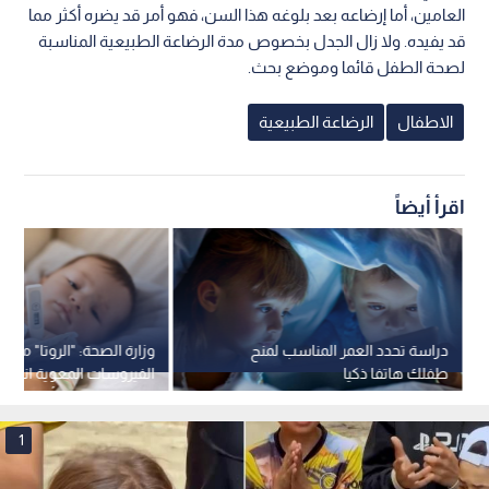
العامين، أما إرضاعه بعد بلوغه هذا السن، فهو أمر قد يضره أكثر مما
قد يفيده. ولا زال الجدل بخصوص مدة الرضاعة الطبيعية المناسبة
لصحة الطفل قائما وموضع بحث.
الاطفال
الرضاعة الطبيعية
اقرأ أيضاً
دراسة تحدد العمر المناسب لمنح
وزارة الصحة: "الروتا" من أب
طفلك هاتفا ذكيا
الفيروسات المعوية انتشار
الأطفال.. وهذه أبرز الأع
1