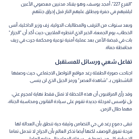
"الفرع 227"، أمجد يوسف، وهو يقتاد مدنيين معصوبي الأعين
ليلقيهم في حفرة ويطلق عليهم النار قبل إحراق جثثهم.
وبعد سنوات من الترقب والمطالبات الدولية، زف وزير الداخلية، أنس
الخطاب، يوم الجمعة، الخبر الذي انتظره الملايين؛ حيث أكد أن "الجزار"
بات في قبضة الأمن بعد عملية أمنية نوعية ومحكمة جرت في ريف
محافظة حماة.
تفاعل شعبي ورسائل للمستقبل
اجتاحت صورة الطفلة رغد مواقع التواصل الاجتماعي، حيث وصفها
الناشطون بـ "شاهدة العصر" ورمز الجيل الذي لن ينسى.
وقد رأى المراقبون أن هذه اللحظة لا تمثل فقط نهاية لمجرم عتي،
بل تؤسس لمرحلة جديدة تقوم على سيادة القانون ومحاسبة الجناة،
مهما طال الزمن.
تبقى دموع رغد في حي التضامن وثيقة حية تنطق بأن العدالة لها
فرحة تفوق الوصف، لكنها أيضا تذكر العالم بأن الجراح لا تندمل تماما
إلا برؤية كل من تورط في سفك الدماء ينال جزاءه العادل.