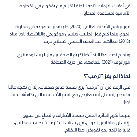
في أوقات الأزمات، تتجه اللجنة لتكريم من يقفون في الخطوط
الأمامية لمساعدة الضحايا.
فوز برنامج الأغذية العالمي (2020) جاء تقديرا لجهوده في محاربة
الجوع، بينما كرم فوز الطبيب دينيس موكويجي والناشطة ناديا مراد
(2018) نضالهما ضد العنف الجنسي كسلاح حرب.
ويندرج تحت هذا البند أيضا تكريم الصحفيين ماريا ريسا ودميتري
موراتوف (2021) لدفاعهما عن حرية الصحافة.
لماذا لم يفز "ترمب"؟
على الرغم من أن "ترمب" يرى نفسه صانع صفقات، إلا أن نهجه غالبا
ما ينظر إليه على أنه يتعارض مع القيم الأساسية التي تكافئها لجنة
نوبل.
فبينما تكرم الجائزة العمل متعدد الأطراف والدفاع عن حقوق
الإنسان والقانون الدولي، فإن سياسات "ترمب"، بحسب محللين،
غالبا ما تتجه نحو تقويض هذا النظام.