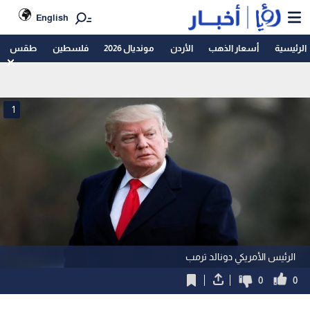
English
الرئيسية
أسعار الذهب
الأردن
مونديال 2026
فلسطين
طقس
1
الرئيس الأمريكي دونالد ترمب
0
0