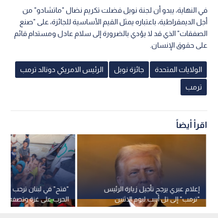
في النهاية، يبدو أن لجنة نوبل فضلت تكريم نضال "ماتشادو" من
أجل الديمقراطية، باعتباره يمثل القيم الأساسية للجائزة، على "صنع
الصفقات" الذي قد لا يؤدي بالضرورة إلى سلام عادل ومستدام قائم
على حقوق الإنسان.
الولايات المتحدة
جائزة نوبل
الرئيس الامريكي دونالد ترمب
ترمب
اقرأ أيضاً
إعلام عبري يرجح تأجيل زيارة الرئيس
"فتح" في لبنان ترحب بات
"ترمب" إلى تل أبيب ليوم الاثنين
الحرب على غزة وتصفه با
التاريخية نحو إنهاء الاحتلا