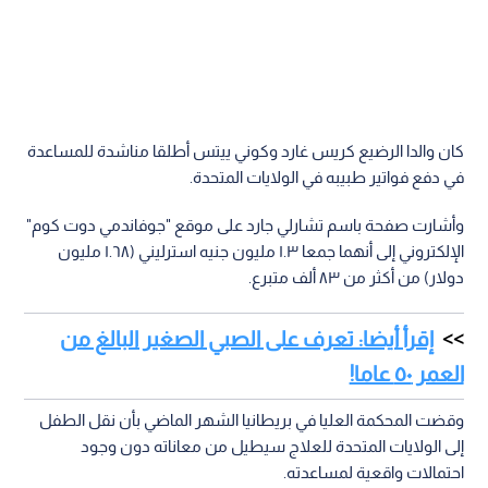
كان والدا الرضيع كريس غارد وكوني ييتس أطلقا مناشدة للمساعدة
في دفع فواتير طبيبه في الولايات المتحدة.
وأشارت صفحة باسم تشارلي جارد على موقع "جوفاندمي دوت كوم"
الإلكتروني إلى أنهما جمعا ١.٣ مليون جنيه استرليني (١.٦٨ مليون
دولار) من أكثر من ٨٣ ألف متبرع.
إقرأ أيضا: تعرف على الصبي الصغير البالغ من
العمر ٥٠ عاما!
وقضت المحكمة العليا في بريطانيا الشهر الماضي بأن نقل الطفل
إلى الولايات المتحدة للعلاج سيطيل من معاناته دون وجود
احتمالات واقعية لمساعدته.