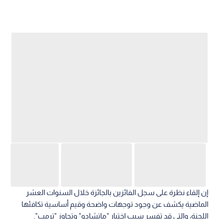
إن إلقاء نظرة على سجل الفائزين بالجائزة خلال السنوات العشر
الماضية يكشف عن وجود توجهات واضحة وقيم أساسية تكافئها
اللجنة، والتي قد تفسر سبب اختيار "ماتشادو" وتجاوز "ترمب".