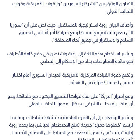
التعاون الوثيق بين "الشركاء السوريين" والقوات الأمريكية وقوات
التحالف الدولي.
وأضاف البيان رؤية استراتيجية للمستقبل، حيث نص على أن "سوريا
التي تنعم بالسلام مع نفسها ومع جيرانها أمر أساسي لتحقيق
السلام والاستقرار في جميع أنحاء المنطقة".
ويشير استخدام هذه اللغة إلى رغبة واشنطن في دفع كافة الأطراف
نحو مائدة المفاوضات بدلا من الاحتكام إلى السلاح.
وتضع دعوة القيادة المركزية الأمريكية الميدان السوري أمام اختبار
حقيقي لجدية الأطراف في التهدئة.
ومع إصرار "أمريكا" على بقاء قواتها لتنسيق الجهود مع حلفائها، يبدو
أن ملف ريف حلب الشرقي سيظل محورا للتجاذب الدولي.
وتشير التوقعات إلى أن الفترة القادمة قد تشهد نشاطا دبلوماسيا
لرسم "خطوط حمراء" جديدة تمنع الاصطدام المباشر، بما يخدم رؤية
إدارة "ترمب" في خفض التصعيد مع الحفاظ على المصالح الأمنية لـ
"أمريكا" وحلفائها في المنطقة.