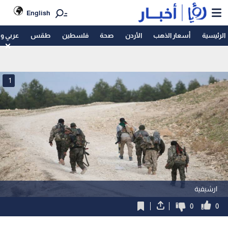
English
الرئيسية
أسعار الذهب
الأردن
صحة
فلسطين
طقس
عربي و
1
ارشيفية
0
0