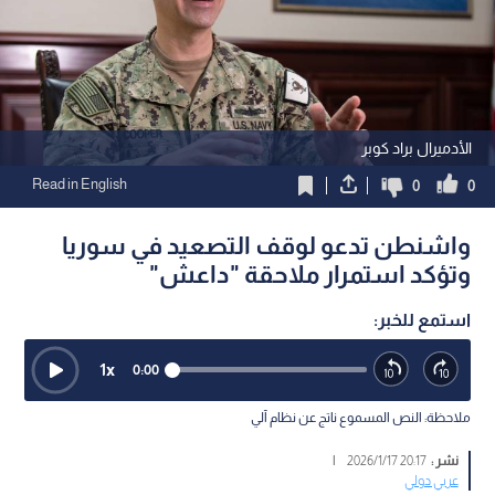
الأدميرال براد كوبر
Read in English
0
0
واشنطن تدعو لوقف التصعيد في سوريا
وتؤكد استمرار ملاحقة "داعش"
استمع للخبر:
1
x
0:00
ملاحظة: النص المسموع ناتج عن نظام آلي
نشر :
20:17 2026/1/17
|
عربي دولي